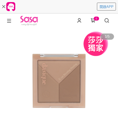
開啟APP
0
1
/
5