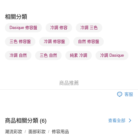
每筆HK$65.00，滿HK$300.00或以上免運費
順豐站及營業點 - 確認發貨後1-3個工作天送達
相關分類
每筆HK$65.00，滿HK$300.00或以上免運費
Dasique 修容盤
冷調 修容
冷調 三色
確認發貨後1-3 工作天送達，訂單將隨機分配至SF順豐速運或京東
三色 修容盤
冷調 修容盤
自然 修容盤
物流公司進行物流配送
每筆HK$65.00，滿HK$300.00或以上免運費
冷調 自然
三色 自然
純素 冷調
冷調 Dasique
(香港門市) 只顯示可選門市。確認發貨後2-5個工作天到店，3天內
取。逾期會取消訂單，並不會安排重寄
每筆HK$20.00，滿HK$100.00或以上免運費
商品推薦
(澳門門市) 只顯示可選門市。確認發貨後2-5個工作天到店，3天內
客服
取。逾期會取消訂單，並不會安排重寄
每筆HK$20.00，滿HK$100.00或以上免運費
澳門地區配送 - 確認發貨後1-4個工作天送達
運費表
商品相關分類 (6)
查看全部
潮流彩妝
面部彩妝
修容用品