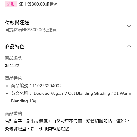
滿HK$300.00加購區
活動
付款與運送
自提點滿HK$300.00免運費
付款方式
商品特色
信用卡
商品編號
Apple Pay
351122
AlipayHK
商品特色
PayMe
商品編號：110223204002
英文名稱： Dasique Vegan V Cut Blending Shading #01 Warm
WeChat Pay
Blending 13g
BoC Pay
商品重點
告別扁平，刷出立體感。自然妝容不假面，粉質細膩服帖，優雅暈
送貨方式
染修飾臉型，新手也能夠輕鬆駕馭。
順豐自助櫃 - 確認發貨後1-3個工作天送達