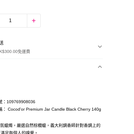
送
$300.00免運費
：109769908036
Cocod'or Premium Jar Candle Black Cherry 140g
ay
or香氛蠟燭，嚴選自然棕櫚蠟，義大利調香師針對香調上的
氣滿足每個人的嗅覺。