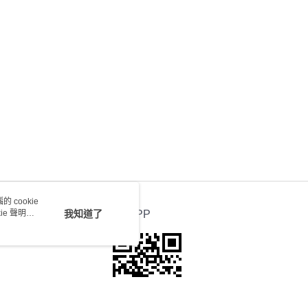
0.00，滿HK$100.00或以上免運費
送 - 確認發貨後1-4個工作天送達
運費表
 cookie
e 聲明使
我知道了
官方APP