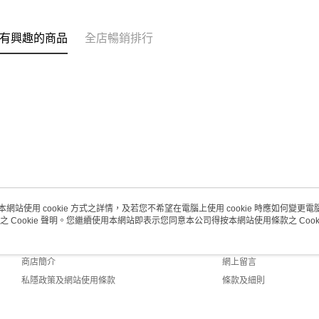
每筆HK$2
澳門地區配
有興趣的商品
全店暢銷排行
本網站使用 cookie 方式之詳情，及若您不希望在電腦上使用 cookie 時應如何變更電腦的
之 Cookie 聲明。您繼續使用本網站即表示您同意本公司得按本網站使用條款之 Cooki
關於我們
客戶服務
品牌故事
購物說明
商店簡介
網上留言
私隱政策及網站使用條款
條款及細則
聯絡我們