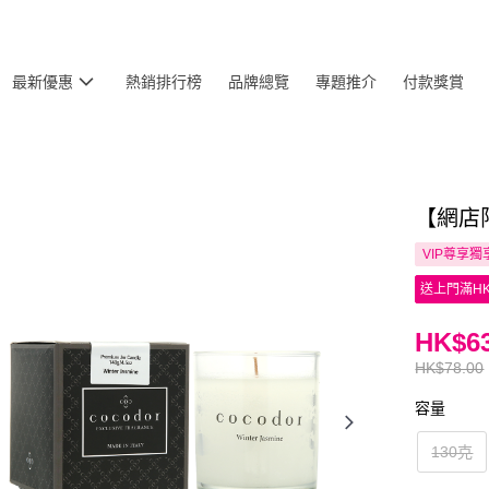
最新優惠
熱銷排行榜
品牌總覽
專題推介
付款獎賞
【網店限
VIP尊享
獨
送上門滿HK
HK$63
HK$78.00
容量
130克