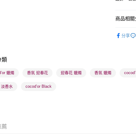
商品相關分
送貨方式
順豐自助櫃
香水香薰
分享
每筆HK$6
網店限定
順豐站及營
K-Beauty
每筆HK$6
分類
本月人氣
確認發貨後
d’or 蠟燭
香氛 迎春花
迎春花 蠟燭
香氛 蠟燭
coco
物流公司
每筆HK$6
k 淡香水
cocod’or Black
(香港門市
取。逾期
每筆HK$2
(澳門門市
推薦
取。逾期