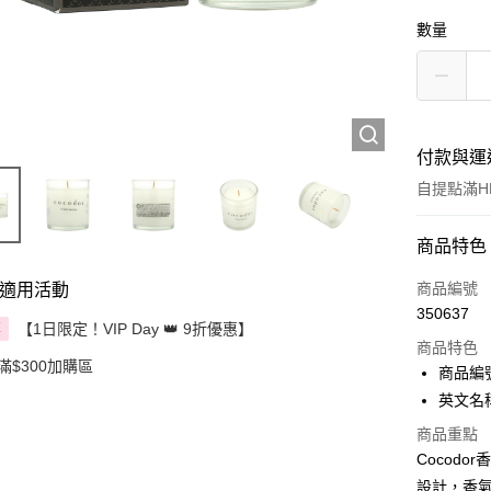
數量
付款與運
自提點滿HK
付款方式
商品特色
信用卡
商品編號
適用活動
350637
Apple Pay
【1日限定！VIP Day 👑 9折優惠】
享
商品特色
滿$300加購區
AlipayHK
商品編號
英文名稱： 
PayMe
商品重點
WeChat P
Cocod
設計，香
BoC Pay