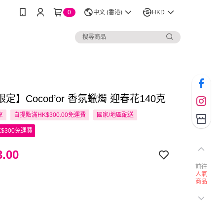
0
中文 (香港)
HKD
定】Cocod’or 香氛蠟燭 迎春花140克
享
自提點滿HK$300.00免運費
國家/地區配送
$300免運費
.00
前往
人氣
商品