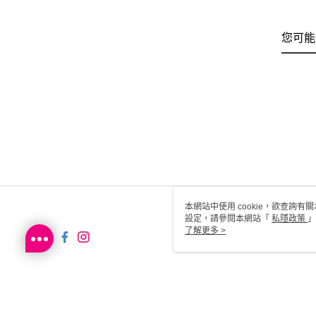
您可能
本網站中使用 cookie，欲查詢有關
設定，請參閱本網站「
私隱政策
」
用 cookie。
了解更多 >