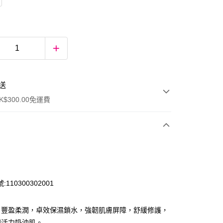
送
$300.00免運費
110300302001
，豐盈柔潤，卓效保濕鎖水，強韌肌膚屏障，舒緩修護，
ay
現活力奶油肌。