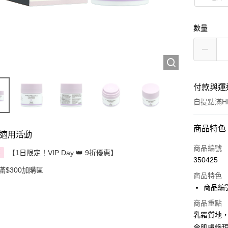
數量
付款與運
自提點滿HK
付款方式
商品特色
適用活動
信用卡
商品編號
【1日限定！VIP Day 👑 9折優惠】
享
350425
Apple Pay
滿$300加購區
商品特色
AlipayHK
商品編號:
PayMe
商品重點
乳霜質地
WeChat P
令肌膚煥