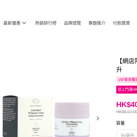
最新優惠
熱銷排行榜
品牌總覽
專題推介
付款獎賞
【網店限定
升
VIP尊享
獨
送上門滿HK
HK$40
HK$510.0
容量
50毫升