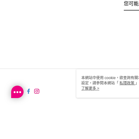
您可能
本網站中使用 cookie，欲查詢有關
設定，請參閱本網站「
私隱政策
」
用 cookie。
了解更多 >