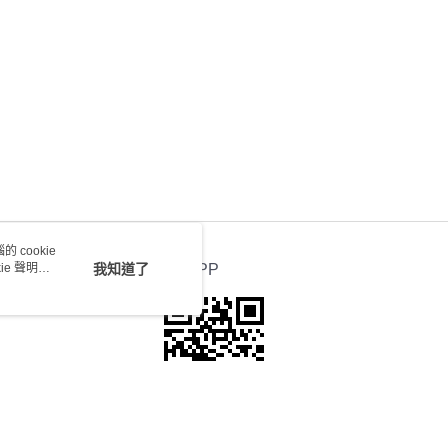
會取消訂單，並不會安排重寄
0.00，滿HK$100.00或以上免運費
送 - 確認發貨後1-4個工作天送達
運費表
 cookie
e 聲明使
我知道了
官方APP