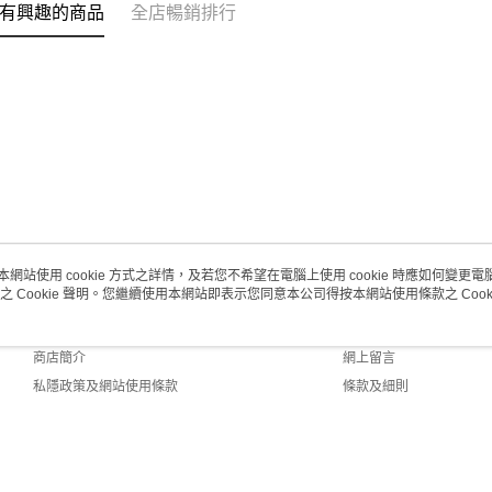
取。逾期
有興趣的商品
全店暢銷排行
每筆HK$2
澳門地區配
本網站使用 cookie 方式之詳情，及若您不希望在電腦上使用 cookie 時應如何變更電腦的
之 Cookie 聲明。您繼續使用本網站即表示您同意本公司得按本網站使用條款之 Cooki
關於我們
客戶服務
品牌故事
購物說明
商店簡介
網上留言
私隱政策及網站使用條款
條款及細則
聯絡我們