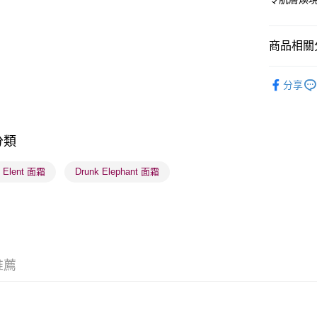
BoC Pay
商品相關分
送貨方式
護膚保養
分享
順豐自助櫃
網店限定
每筆HK$6
本月人氣
順豐站及營
分類
每筆HK$6
k Elent 面霜
Drunk Elephant 面霜
確認發貨後
物流公司
每筆HK$6
(香港門市
取。逾期
推薦
每筆HK$2
(澳門門市