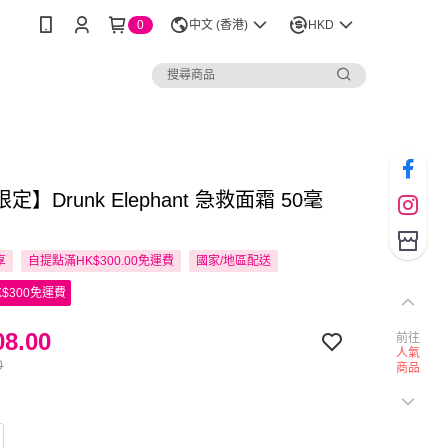
0
中文 (香港)
HKD
】Drunk Elephant 急救面霜 50毫
享
自提點滿HK$300.00免運費
國家/地區配送
$300免運費
8.00
前往
人氣
0
商品