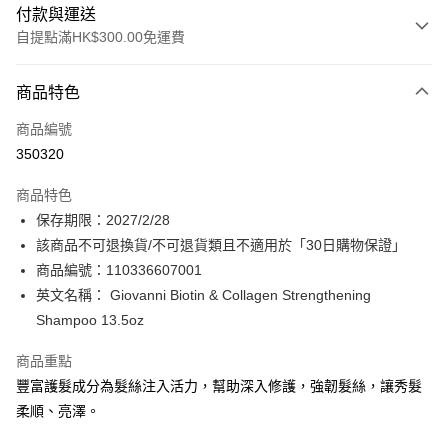
付款與運送
自提點滿HK$300.00免運費
付款方式
商品特色
信用卡
商品編號
Apple Pay
350320
AlipayHK
商品特色
PayMe
保存期限：2027/2/28
該商品不可退換貨/不可退貨類且不適用於「30日購物保證」
WeChat Pay
商品編號：110336607001
BoC Pay
英文名稱： Giovanni Biotin & Collagen Strengthening
Shampoo 13.5oz
送貨方式
商品重點
順豐自助櫃 - 確認發貨後1-3個工作天送達
豐富護髮成分為髮絲注入活力，幫助深入修護，強韌髮絲，讓秀髮
每筆HK$65.00，滿HK$300.00或以上免運費
柔順、亮澤。
順豐站及營業點 - 確認發貨後1-3個工作天送達