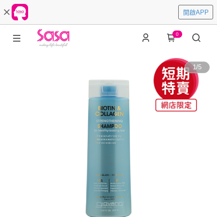
開啟APP
0
1
/
5