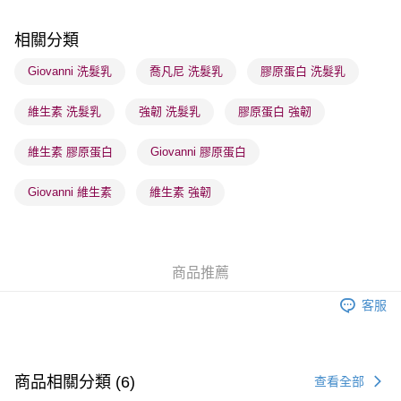
每筆HK$65.00，滿HK$300.00或以上免運費
相關分類
確認發貨後1-3 工作天送達，訂單將隨機分配至SF順豐速運或京東
物流公司進行物流配送
Giovanni 洗髮乳
喬凡尼 洗髮乳
膠原蛋白 洗髮乳
每筆HK$65.00，滿HK$300.00或以上免運費
維生素 洗髮乳
強韌 洗髮乳
膠原蛋白 強韌
(香港門市) 只顯示可選門市。確認發貨後2-5個工作天到店，3天內
取。逾期會取消訂單，並不會安排重寄
維生素 膠原蛋白
Giovanni 膠原蛋白
每筆HK$20.00，滿HK$100.00或以上免運費
Giovanni 維生素
維生素 強韌
(澳門門市) 只顯示可選門市。確認發貨後2-5個工作天到店，3天內
取。逾期會取消訂單，並不會安排重寄
每筆HK$20.00，滿HK$100.00或以上免運費
商品推薦
澳門地區配送 - 確認發貨後1-4個工作天送達
運費表
客服
商品相關分類 (6)
查看全部