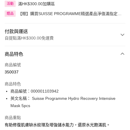
滿HK$300.00加購區
活動
【贈】購買SUISSE PROGRAMME精選產品淨值滿指定金
贈品
額即送 贈品1件
付款與運送
自提點滿HK$300.00免運費
付款方式
商品特色
信用卡
商品編號
Apple Pay
350037
AlipayHK
商品特色
PayMe
商品編號：000001103942
英文名稱： Suisse Programme Hydro Recovery Intensive
WeChat Pay
Mask 5pcs
BoC Pay
商品重點
有助修復肌膚缺水紋理及增強儲水能力，還原水光飽滿肌。
送貨方式