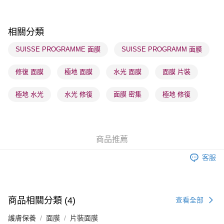
順豐自助櫃 - 確認發貨後1-3個工作天送達
每筆HK$65.00，滿HK$300.00或以上免運費
相關分類
順豐站及營業點 - 確認發貨後1-3個工作天送達
SUISSE PROGRAMME 面膜
SUISSE PROGRAMM 面膜
每筆HK$65.00，滿HK$300.00或以上免運費
修復 面膜
極地 面膜
水光 面膜
面膜 片裝
確認發貨後1-3 工作天送達，訂單將隨機分配至SF順豐速運或京東
物流公司進行物流配送
極地 水光
水光 修復
面膜 密集
極地 修復
每筆HK$65.00，滿HK$300.00或以上免運費
(香港門市) 只顯示可選門市。確認發貨後2-5個工作天到店，3天內
取。逾期會取消訂單，並不會安排重寄
商品推薦
每筆HK$20.00，滿HK$100.00或以上免運費
客服
(澳門門市) 只顯示可選門市。確認發貨後2-5個工作天到店，3天內
取。逾期會取消訂單，並不會安排重寄
每筆HK$20.00，滿HK$100.00或以上免運費
商品相關分類 (4)
查看全部
澳門地區配送 - 確認發貨後1-4個工作天送達
運費表
護膚保養
面膜
片裝面膜