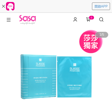
開啟APP
0
1
/
5