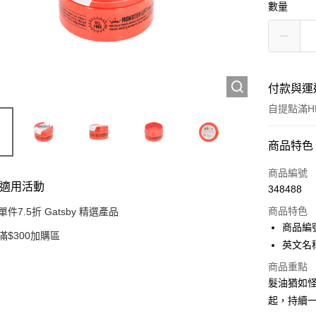
數量
付款與運
自提點滿HK
付款方式
商品特色
信用卡
商品編號
適用活動
348488
Apple Pay
商品特色
單件7.5折 Gatsby 精選產品
AlipayHK
商品編號
滿$300加購區
英文名稱： 
PayMe
商品重點
WeChat P
髮油猶如
起，持續
BoC Pay