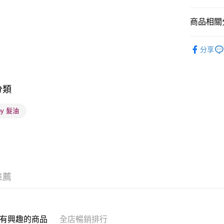
商品相關分
送貨方式
順豐自助櫃
美髮產品
分享
每筆HK$6
美髮產品
順豐站及營
每筆HK$6
分類
確認發貨後
by 髮油
物流公司
每筆HK$6
(香港門市
取。逾期
每筆HK$2
推薦
(澳門門市
取。逾期
有興趣的商品
全店暢銷排行
每筆HK$2