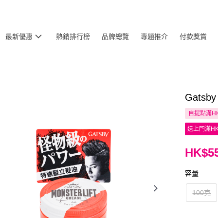
最新優惠
熱銷排行榜
品牌總覽
專題推介
付款獎賞
Gats
自提點滿HK
送上門滿HK
HK$55
容量
100克