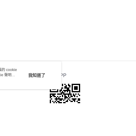
送 - 確認發貨後1-4個工作天送達
運費表
 cookie
e 聲明使
我知道了
官方APP