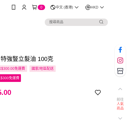
0
中文 (香港)
HKD
by 特強豎立髮油 100克
$300.00免運費
國家/地區配送
$300免運費
.00
前往
人氣
商品