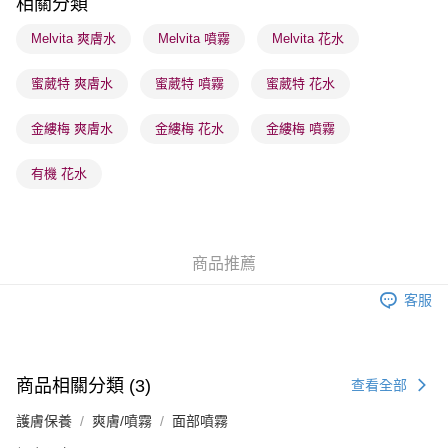
相關分類
順豐站及營業點 - 確認發貨後1-3個工作天送達
Melvita 爽膚水
Melvita 噴霧
Melvita 花水
每筆HK$65.00，滿HK$300.00或以上免運費
蜜葳特 爽膚水
蜜葳特 噴霧
蜜葳特 花水
確認發貨後1-3 工作天送達，訂單將隨機分配至SF順豐速運或京東
物流公司進行物流配送
金縷梅 爽膚水
金縷梅 花水
金縷梅 噴霧
每筆HK$65.00，滿HK$300.00或以上免運費
(香港門市) 只顯示可選門市。確認發貨後2-5個工作天到店，3天內
有機 花水
取。逾期會取消訂單，並不會安排重寄
每筆HK$20.00，滿HK$100.00或以上免運費
(澳門門市) 只顯示可選門市。確認發貨後2-5個工作天到店，3天內
商品推薦
取。逾期會取消訂單，並不會安排重寄
客服
每筆HK$20.00，滿HK$100.00或以上免運費
澳門地區配送 - 確認發貨後1-4個工作天送達
運費表
商品相關分類 (3)
查看全部
護膚保養
爽膚/噴霧
面部噴霧