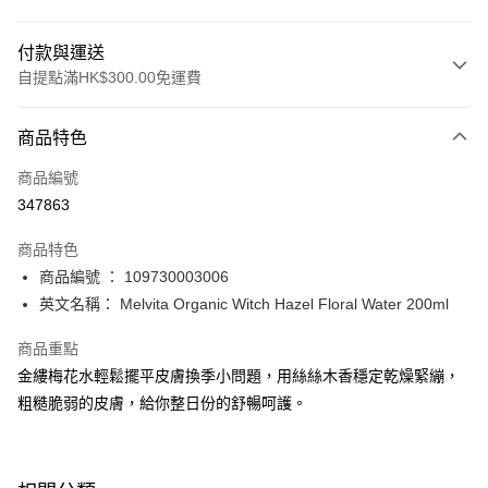
付款與運送
自提點滿HK$300.00免運費
付款方式
商品特色
信用卡
商品編號
Apple Pay
347863
AlipayHK
商品特色
PayMe
商品編號 ： 109730003006
英文名稱： Melvita Organic Witch Hazel Floral Water 200ml
WeChat Pay
商品重點
BoC Pay
金縷梅花水輕鬆擺平皮膚換季小問題，用絲絲木香穩定乾燥緊繃，
粗糙脆弱的皮膚，給你整日份的舒暢呵護。
送貨方式
順豐自助櫃 - 確認發貨後1-3個工作天送達
每筆HK$65.00，滿HK$300.00或以上免運費