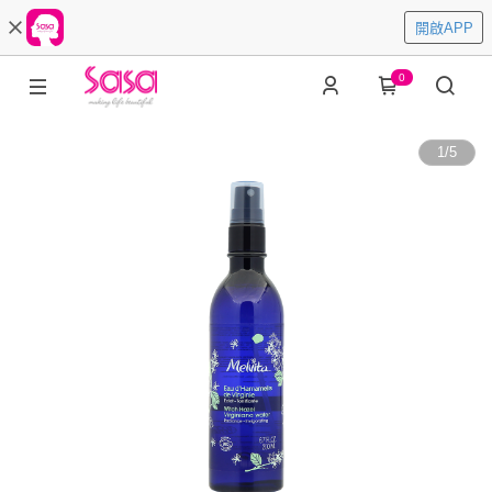
開啟APP
0
1
/
5