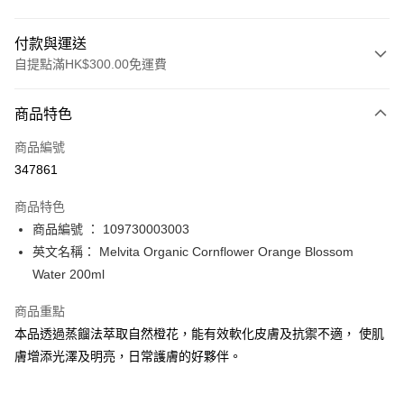
付款與運送
自提點滿HK$300.00免運費
付款方式
商品特色
信用卡
商品編號
Apple Pay
347861
AlipayHK
商品特色
PayMe
商品編號 ： 109730003003
英文名稱： Melvita Organic Cornflower Orange Blossom
WeChat Pay
Water 200ml
BoC Pay
商品重點
本品透過蒸餾法萃取自然橙花，能有效軟化皮膚及抗禦不適， 使肌
送貨方式
膚增添光澤及明亮，日常護膚的好夥伴。
順豐自助櫃 - 確認發貨後1-3個工作天送達
每筆HK$65.00，滿HK$300.00或以上免運費