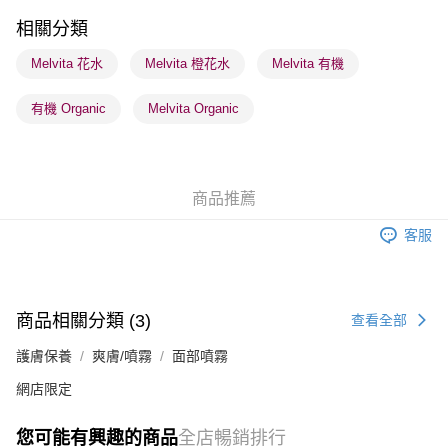
順豐站及營業點 - 確認發貨後1-3個工作天送達
相關分類
每筆HK$65.00，滿HK$300.00或以上免運費
Melvita 花水
Melvita 橙花水
Melvita 有機
確認發貨後1-3 工作天送達，訂單將隨機分配至SF順豐速運或京東
有機 Organic
Melvita Organic
物流公司進行物流配送
每筆HK$65.00，滿HK$300.00或以上免運費
(香港門市) 只顯示可選門市。確認發貨後2-5個工作天到店，3天內
商品推薦
取。逾期會取消訂單，並不會安排重寄
每筆HK$20.00，滿HK$100.00或以上免運費
客服
(澳門門市) 只顯示可選門市。確認發貨後2-5個工作天到店，3天內
取。逾期會取消訂單，並不會安排重寄
每筆HK$20.00，滿HK$100.00或以上免運費
商品相關分類 (3)
查看全部
澳門地區配送 - 確認發貨後1-4個工作天送達
運費表
護膚保養
爽膚/噴霧
面部噴霧
網店限定
您可能有興趣的商品
全店暢銷排行