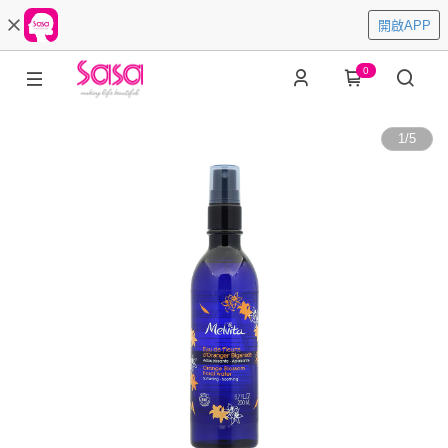
開啟APP
0
1
/
5