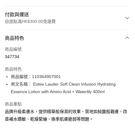
付款與運送
自提點滿HK$300.00免運費
付款方式
商品特色
信用卡
商品編號
Apple Pay
347734
AlipayHK
商品特色
PayMe
商品編號：110364907001
英文名稱： Estee Lauder Soft Clean Infusion Hydrating
WeChat Pay
Essence Lotion with Amino Acid + Waterlily 400ml
BoC Pay
商品重點
品牌升級柔膚水，提供精華般保濕的效果，質地如純露般親膚，改
送貨方式
善補水嬌敏、乾燥緊繃、換季肌膚脆弱等問題。
順豐自助櫃 - 確認發貨後1-3個工作天送達
每筆HK$65.00，滿HK$300.00或以上免運費