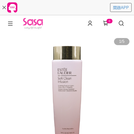
開啟APP
0
1
/
5