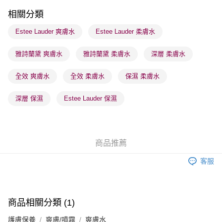
順豐站及營業點 - 確認發貨後1-3個工作天送達
相關分類
每筆HK$65.00，滿HK$300.00或以上免運費
Estee Lauder 爽膚水
Estee Lauder 柔膚水
確認發貨後1-3 工作天送達，訂單將隨機分配至SF順豐速運或京東
雅詩蘭黛 爽膚水
雅詩蘭黛 柔膚水
深層 柔膚水
物流公司進行物流配送
每筆HK$65.00，滿HK$300.00或以上免運費
全效 爽膚水
全效 柔膚水
保濕 柔膚水
(香港門市) 只顯示可選門市。確認發貨後2-5個工作天到店，3天內
取。逾期會取消訂單，並不會安排重寄
深層 保濕
Estee Lauder 保濕
每筆HK$20.00，滿HK$100.00或以上免運費
(澳門門市) 只顯示可選門市。確認發貨後2-5個工作天到店，3天內
取。逾期會取消訂單，並不會安排重寄
商品推薦
每筆HK$20.00，滿HK$100.00或以上免運費
客服
澳門地區配送 - 確認發貨後1-4個工作天送達
運費表
商品相關分類 (1)
護膚保養
爽膚/噴霧
爽膚水