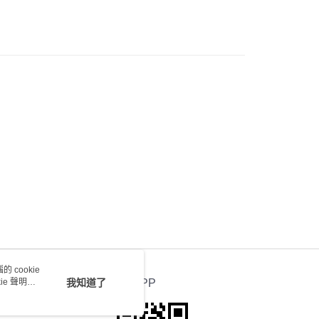
) 只顯示可選門市。確認發貨後2-5個工作天到店，3天內
會取消訂單，並不會安排重寄
0.00，滿HK$100.00或以上免運費
送 - 確認發貨後1-4個工作天送達
運費表
 cookie
e 聲明使
我知道了
官方APP