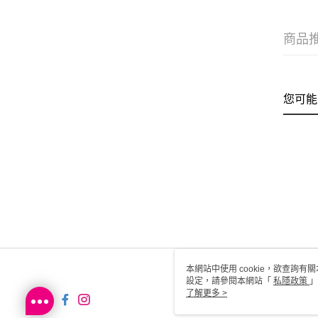
商品
您可能
本網站中使用 cookie，欲查詢有關
設定，請參閱本網站「
私隱政策
」
用 cookie。
了解更多 >