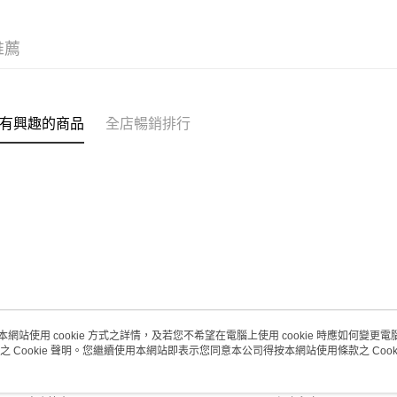
(澳門門市
取。逾期
推薦
每筆HK$2
澳門地區配
有興趣的商品
全店暢銷排行
本網站使用 cookie 方式之詳情，及若您不希望在電腦上使用 cookie 時應如何變更電腦的
之 Cookie 聲明。您繼續使用本網站即表示您同意本公司得按本網站使用條款之 Cooki
關於我們
客戶服務
品牌故事
購物說明