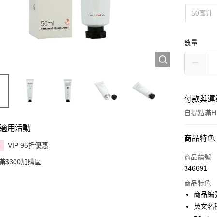
50毫升
數量
付款與運
自提點滿HK
適用活動
付款方式
商品特色
VIP 95折優惠
享
信用卡
商品編號
滿$300加購區
346691
Apple Pay
商品特色
AlipayHK
商品編號
英文名稱：
PayMe