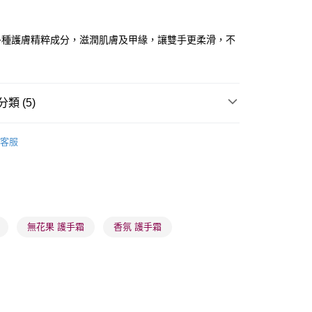
ay
多種護膚精粹成分，滋潤肌膚及甲緣，讓雙手更柔滑，不
類 (5)
 - 確認發貨後1-3個工作天送達
體護理
手足護理
手部護理
護手霜
5.00，滿HK$300.00或以上免運費
客服
手部護理
潤手霜
業點 - 確認發貨後1-3個工作天送達
5.00，滿HK$300.00或以上免運費
品牌✨
韓系品牌
skybottle
推薦
護膚保養 亮澤美肌
1-3 工作天送達，訂單將隨機分配至SF順豐速運或京東
進行物流配送
品牌✨
全部產品
無花果 護手霜
香氛 護手霜
5.00，滿HK$300.00或以上免運費
) 只顯示可選門市。確認發貨後2-5個工作天到店，3天內
會取消訂單，並不會安排重寄
0.00，滿HK$100.00或以上免運費