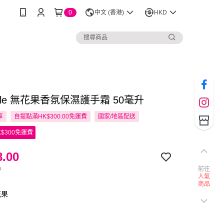
0
中文 (香港)
HKD
ottle 無花果香氛保濕護手霜 50毫升
享
自提點滿HK$300.00免運費
國家/地區配送
$300免運費
.00
0
前往
人氣
商品
花果