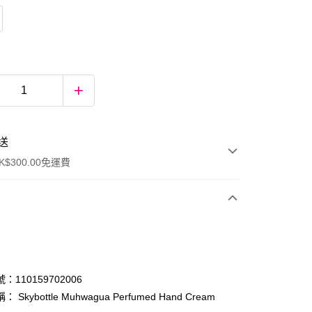
送
$300.00免運費
：110159702006
 Skybottle Muhwagua Perfumed Hand Cream