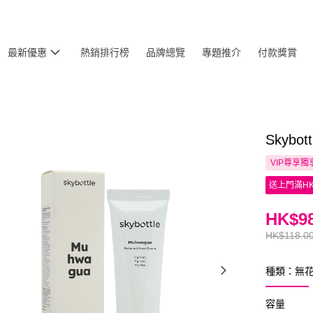
最新優惠
熱銷排行榜
品牌總覽
專題推介
付款獎賞
Skyb
VIP尊享
獨
送上門滿HK
HK$98
HK$118.0
種類：無
容量