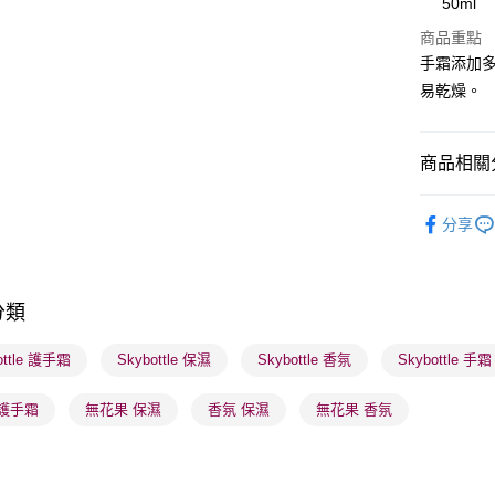
50ml
WeChat P
商品重點
手霜添加
BoC Pay
易乾燥。
送貨方式
商品相關分
順豐自助櫃
沐浴及身
每筆HK$6
分享
個人護理
順豐站及營
每筆HK$6
莎莎獨家
分類
本月人氣
確認發貨後
物流公司
莎莎獨家
ottle 護手霜
Skybottle 保濕
Skybottle 香氛
Skybottle 手霜
每筆HK$6
 護手霜
無花果 保濕
香氛 保濕
無花果 香氛
(香港門市
取。逾期
每筆HK$2