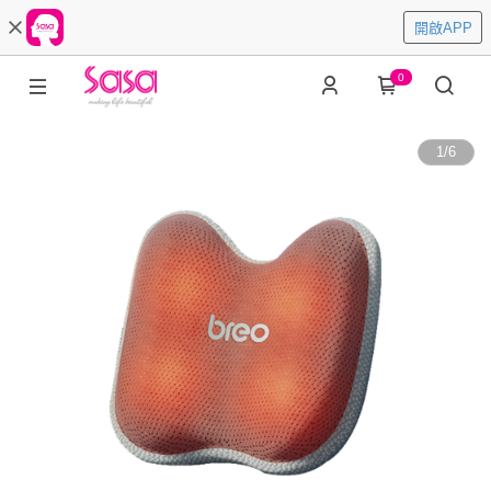
開啟APP
0
1
/
6