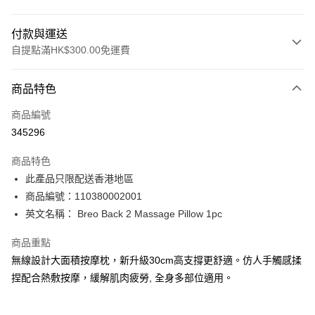
付款與運送
自提點滿HK$300.00免運費
付款方式
商品特色
信用卡
商品編號
Apple Pay
345296
AlipayHK
商品特色
PayMe
此產品只限配送香港地區
商品編號：110380002001
WeChat Pay
英文名稱： Breo Back 2 Massage Pillow 1pc
BoC Pay
商品重點
無線設計大面積按摩枕，新升級30cm高支撐更舒適。仿人手觸感揉
送貨方式
捏配合熱敷按摩，緩解肌肉疲勞, 全身多部位適用。
順豐自助櫃 - 確認發貨後1-3個工作天送達
每筆HK$65.00，滿HK$300.00或以上免運費