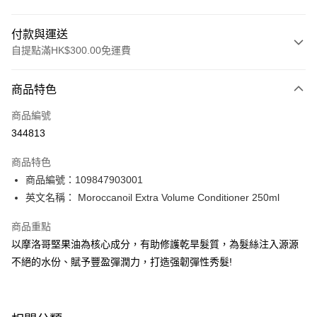
付款與運送
自提點滿HK$300.00免運費
付款方式
商品特色
信用卡
商品編號
Apple Pay
344813
AlipayHK
商品特色
PayMe
商品編號：109847903001
英文名稱： Moroccanoil Extra Volume Conditioner 250ml
WeChat Pay
商品重點
BoC Pay
以摩洛哥堅果油為核心成分，有助修護乾旱髮質，為髮絲注入源源
不絕的水份、賦予豐盈彈潤力，打造强韌彈性秀髮!
送貨方式
順豐自助櫃 - 確認發貨後1-3個工作天送達
每筆HK$65.00，滿HK$300.00或以上免運費