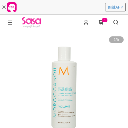
開啟APP
0
1
/
5