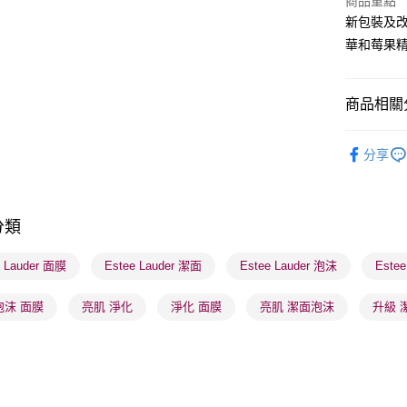
商品重點
新包裝及
BoC Pay
華和莓果
送貨方式
商品相關分
順豐自助櫃
護膚保養
每筆HK$6
分享
順豐站及營
每筆HK$6
分類
確認發貨後
物流公司
e Lauder 面膜
Estee Lauder 潔面
Estee Lauder 泡沫
Este
每筆HK$6
泡沫 面膜
亮肌 淨化
淨化 面膜
亮肌 潔面泡沫
升級 
(香港門市
取。逾期
每筆HK$2
(澳門門市