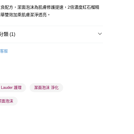
改良配方，潔面泡沫為肌膚修護提速，2倍濃度紅石榴精
精華雙效加乘肌膚潔淨透亮。
類 (1)
 - 確認發貨後1-3個工作天送達
面膜
乳霜面膜
5.00，滿HK$300.00或以上免運費
客服
業點 - 確認發貨後1-3個工作天送達
5.00，滿HK$300.00或以上免運費
1-3 工作天送達，訂單將隨機分配至SF順豐速運或京東
進行物流配送
e Lauder 護理
潔面泡沫 淨化
5.00，滿HK$300.00或以上免運費
潔面泡沫
) 只顯示可選門市。確認發貨後2-5個工作天到店，3天內
會取消訂單，並不會安排重寄
0.00，滿HK$100.00或以上免運費
) 只顯示可選門市。確認發貨後2-5個工作天到店，3天內