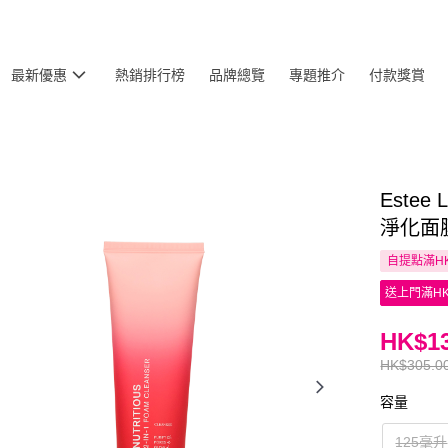
最新優惠
熱銷排行榜
品牌總覽
專題推介
付款獎賞
Este
淨化面膜
自提點滿HK
送上門滿HK
HK$13
HK$305.0
容量
125毫升