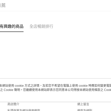
取。逾期
推薦
每筆HK$2
澳門地區配
有興趣的商品
全店暢銷排行
本網站使用 cookie 方式之詳情，及若您不希望在電腦上使用 cookie 時應如何變更電腦的
之 Cookie 聲明。您繼續使用本網站即表示您同意本公司得按本網站使用條款之 Cooki
關於我們
客戶服務
品牌故事
購物說明
商店簡介
網上留言
私隱政策及網站使用條款
條款及細則