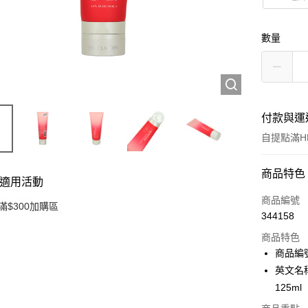
數量
付款與運
自提點滿HK
付款方式
商品特色
適用活動
信用卡
商品編號
滿$300加購區
344158
Apple Pay
商品特色
AlipayHK
商品編號 
英文名稱： 
PayMe
125ml
WeChat P