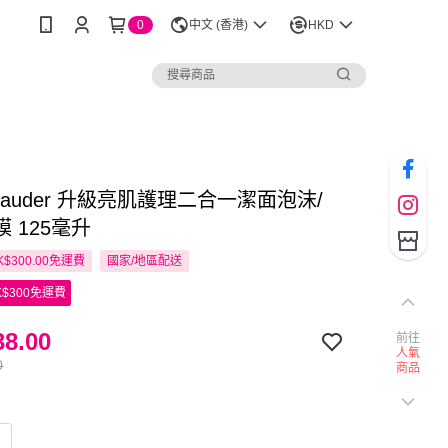
0
中文 (香港)
HKD
e Lauder 升級亮肌護理二合一潔面泡沫/
 125毫升
$300.00免運費
國家/地區配送
$300免運費
8.00
前往
人氣
0
商品