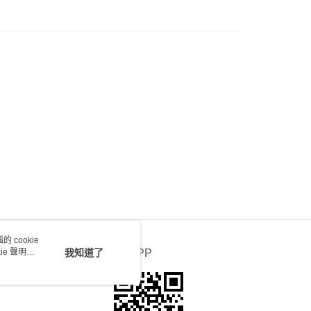
會取消訂單，並不會安排重寄
0.00，滿HK$100.00或以上免運費
送 - 確認發貨後1-4個工作天送達
運費表
 cookie
e 聲明使
我知道了
官方APP