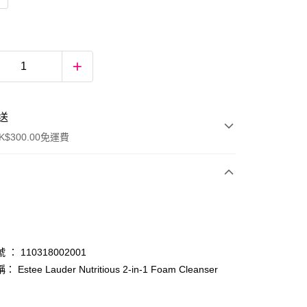
送
$300.00免運費
： 110318002001
Estee Lauder Nutritious 2-in-1 Foam Cleanser
ay