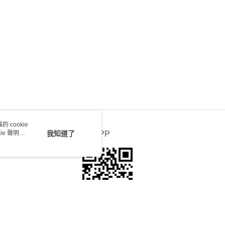
0.00，滿HK$100.00或以上免運費
 cookie
e 聲明使
我知道了
官方APP