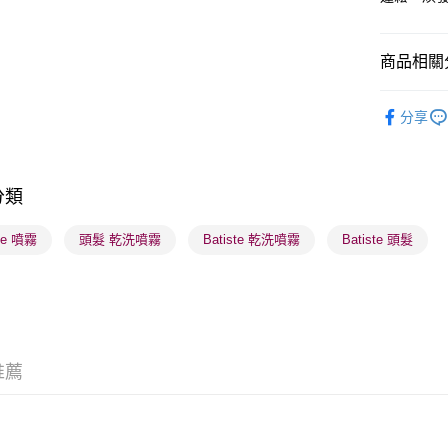
商品相關分
送貨方式
順豐自助櫃
美髮產品
分享
每筆HK$6
順豐站及營
每筆HK$6
分類
確認發貨後
ste 噴霧
頭髮 乾洗噴霧
Batiste 乾洗噴霧
Batiste 頭髮
物流公司
每筆HK$6
(香港門市
取。逾期
每筆HK$2
推薦
(澳門門市
取。逾期