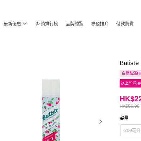
最新優惠
熱銷排行榜
品牌總覽
專題推介
付款獎賞
Bati
自提點滿HK
送上門滿HK
HK$22
HK$56.90
容量
200毫升