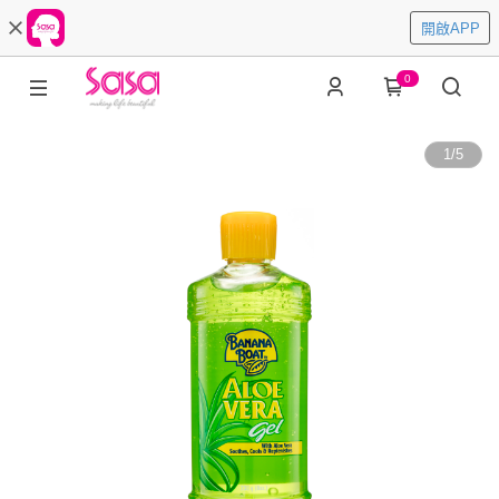
開啟APP
0
1
/
5