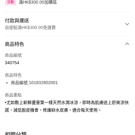
滿HK$300.00加購區
活動
付款與運送
自提點滿HK$300.00免運費
付款方式
商品特色
信用卡
商品編號
Apple Pay
340754
AlipayHK
商品特色
PayMe
商品編號:101832802001
WeChat Pay
商品重點
•尤如敷上新鮮蘆薈葉一樣天然水潤冰涼，即時為肌膚送上舒爽涼快
BoC Pay
感，減低脫皮機會，修護缺水皮膚，適合每天使用。
送貨方式
順豐自助櫃 - 確認發貨後1-3個工作天送達
相關分類