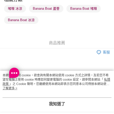
每筆HK$65.00，滿HK$300.00或以上免運費
啫喱 冰涼
Banana Boat 蘆薈
Banana Boat 啫喱
順豐站及營業點 - 確認發貨後1-3個工作天送達
每筆HK$65.00，滿HK$300.00或以上免運費
Banana Boat 冰涼
確認發貨後1-3 工作天送達，訂單將隨機分配至SF順豐速運或京東
物流公司進行物流配送
每筆HK$65.00，滿HK$300.00或以上免運費
商品推薦
(香港門市) 只顯示可選門市。確認發貨後2-5個工作天到店，3天內
客服
取。逾期會取消訂單，並不會安排重寄
每筆HK$20.00，滿HK$100.00或以上免運費
(澳門門市) 只顯示可選門市。確認發貨後2-5個工作天到店，3天內
商品相關分類 (2)
本網站中使用 cookie，欲查詢有關本網站使用 cookie 方式之詳情，及若您不希
取。逾期會取消訂單，並不會安排重寄
望在電腦上使用 cookie 時應如何變更電腦的 cookie 設定，請參閱本網站「
私隱
護膚保養
乳液/面霜
乳液
政策
」之 Cookie 聲明。您繼續使用本網站即表示您同意本公司得按本網站使用
每筆HK$20.00，滿HK$100.00或以上免運費
條款之 Cookie 聲明使用 cookie。
了解更多 >
本月人氣推薦
夏日防曬 明亮透白
澳門地區配送 - 確認發貨後1-4個工作天送達
運費表
您可能有興趣的商品
全店暢銷排行
我知道了