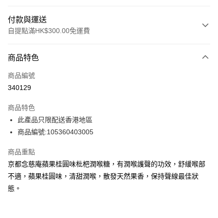
付款與運送
自提點滿HK$300.00免運費
付款方式
商品特色
信用卡
商品編號
Apple Pay
340129
AlipayHK
商品特色
PayMe
此產品只限配送香港地區
商品編號:105360403005
WeChat Pay
商品重點
BoC Pay
京都念慈庵蘋果桂圓味枇杷潤喉糖，有潤喉護聲的功效，舒緩喉部
不適，蘋果桂圓味，清甜潤喉，散發天然果香，保持聲線最佳狀
送貨方式
態。
順豐自助櫃 - 確認發貨後1-3個工作天送達
每筆HK$65.00，滿HK$300.00或以上免運費