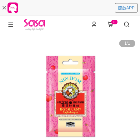
開啟APP
0
1
/
1