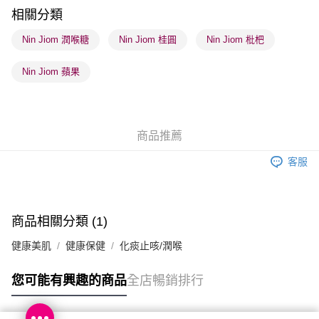
順豐站及營業點 - 確認發貨後1-3個工作天送達
相關分類
每筆HK$65.00，滿HK$300.00或以上免運費
Nin Jiom 潤喉糖
Nin Jiom 桂圓
Nin Jiom 枇杷
確認發貨後1-3 工作天送達，訂單將隨機分配至SF順豐速運或京東
Nin Jiom 蘋果
物流公司進行物流配送
每筆HK$65.00，滿HK$300.00或以上免運費
(香港門市) 只顯示可選門市。確認發貨後2-5個工作天到店，3天內
商品推薦
取。逾期會取消訂單，並不會安排重寄
每筆HK$20.00，滿HK$100.00或以上免運費
客服
商品相關分類 (1)
健康美肌
健康保健
化痰止咳/潤喉
您可能有興趣的商品
全店暢銷排行