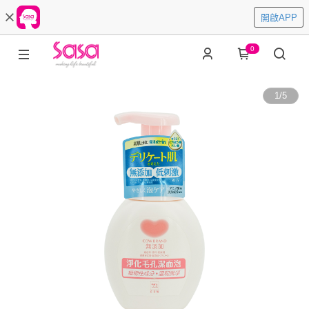
開啟APP
0
1
/
5