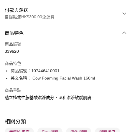
付款與運送
自提點滿HK$300.00免運費
付款方式
商品特色
信用卡
商品編號
Apple Pay
339620
AlipayHK
商品特色
PayMe
商品編號：107446410001
英文名稱： Cow Foaming Facial Wash 160ml
WeChat Pay
商品重點
BoC Pay
蘊含植物性胺基酸潔淨成分，溫和潔淨敏感肌膚。
送貨方式
順豐自助櫃 - 確認發貨後1-3個工作天送達
相關分類
每筆HK$65.00，滿HK$300.00或以上免運費
無添加 潔面
Cow 潔面
淨化 潔面
潔面 毛孔