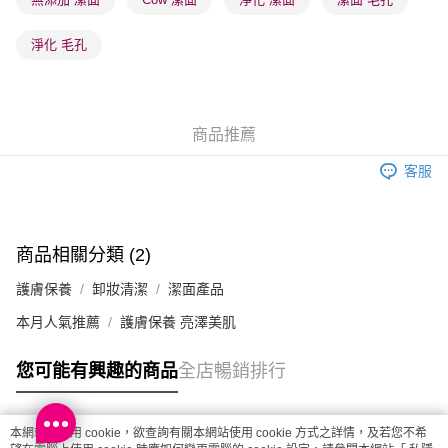
順豐站及營業點 - 確認發貨後1-3個工作天送達
每筆HK$65.00，滿HK$300.00或以上免運費
淨化 毛孔
確認發貨後1-3 工作天送達，訂單將隨機分配至SF順豐速運或京東
物流公司進行物流配送
每筆HK$65.00，滿HK$300.00或以上免運費
商品推薦
(香港門市) 只顯示可選門市。確認發貨後2-5個工作天到店，3天內
客服
取。逾期會取消訂單，並不會安排重寄
每筆HK$20.00，滿HK$100.00或以上免運費
(澳門門市) 只顯示可選門市。確認發貨後2-5個工作天到店，3天內
商品相關分類 (2)
取。逾期會取消訂單，並不會安排重寄
護膚保養
卸妝清潔
潔面產品
每筆HK$20.00，滿HK$100.00或以上免運費
本月人氣推薦
護膚保養 亮澤美肌
澳門地區配送 - 確認發貨後1-4個工作天送達
運費表
您可能有興趣的商品
全店暢銷排行
本網站中使用 cookie，欲查詢有關本網站使用 cookie 方式之詳情，及若您不希