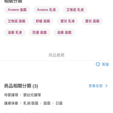
相關分類
順豐站及營業點 - 確認發貨後1-3個工作天送達
Aveeno 面霜
Aveeno 乳液
艾惟諾 乳液
每筆HK$65.00，滿HK$300.00或以上免運費
艾惟諾 面霜
舒緩 面霜
嬰兒 乳液
嬰兒 面霜
確認發貨後1-3 工作天送達，訂單將隨機分配至SF順豐速運或京東
物流公司進行物流配送
滋養 乳液
防護 面霜
滋養 面霜
每筆HK$65.00，滿HK$300.00或以上免運費
(香港門市) 只顯示可選門市。確認發貨後2-5個工作天到店，3天內
取。逾期會取消訂單，並不會安排重寄
商品推薦
每筆HK$20.00，滿HK$100.00或以上免運費
客服
(澳門門市) 只顯示可選門市。確認發貨後2-5個工作天到店，3天內
取。逾期會取消訂單，並不會安排重寄
每筆HK$20.00，滿HK$100.00或以上免運費
商品相關分類 (3)
查看全部
澳門地區配送 - 確認發貨後1-4個工作天送達
運費表
母嬰護理
嬰幼兒護理
護膚保養
乳液/面霜
面霜
日霜