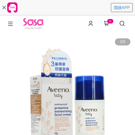
開啟APP
0
1
/
5