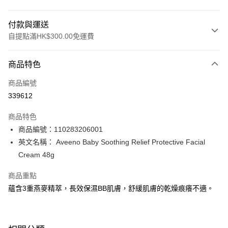
付款與運送
自提點滿HK$300.00免運費
付款方式
商品特色
信用卡
商品編號
Apple Pay
339612
AlipayHK
商品特色
PayMe
商品編號：110283206001
英文名稱： Aveeno Baby Soothing Relief Protective Facial
WeChat Pay
Cream 48g
BoC Pay
商品重點
蘊含3重燕麥精萃，長效保濕BB肌膚，舒緩肌膚的乾燥痕癢不適。
送貨方式
順豐自助櫃 - 確認發貨後1-3個工作天送達
每筆HK$65.00，滿HK$300.00或以上免運費