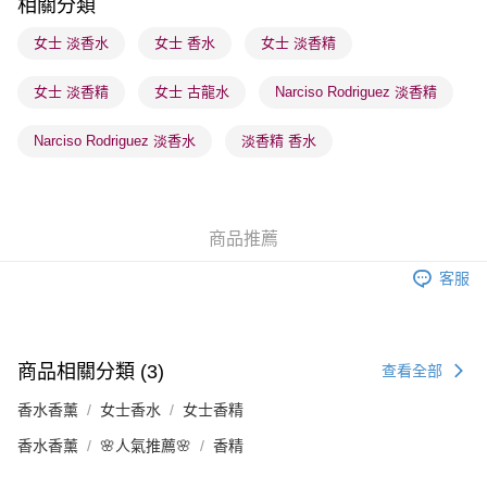
相關分類
每筆HK$65.00，滿HK$300.00或以上免運費
女士 淡香水
女士 香水
女士 淡香精
順豐站及營業點 - 確認發貨後1-3個工作天送達
每筆HK$65.00，滿HK$300.00或以上免運費
女士 淡香精
女士 古龍水
Narciso Rodriguez 淡香精
確認發貨後1-3 工作天送達，訂單將隨機分配至SF順豐速運或京東
Narciso Rodriguez 淡香水
淡香精 香水
物流公司進行物流配送
每筆HK$65.00，滿HK$300.00或以上免運費
(香港門市) 只顯示可選門市。確認發貨後2-5個工作天到店，3天內
商品推薦
取。逾期會取消訂單，並不會安排重寄
每筆HK$20.00，滿HK$100.00或以上免運費
客服
(澳門門市) 只顯示可選門市。確認發貨後2-5個工作天到店，3天內
取。逾期會取消訂單，並不會安排重寄
商品相關分類 (3)
每筆HK$20.00，滿HK$100.00或以上免運費
查看全部
香水香薰
女士香水
女士香精
澳門地區配送 - 確認發貨後1-4個工作天送達
運費表
香水香薰
🌸人氣推薦🌸
香精