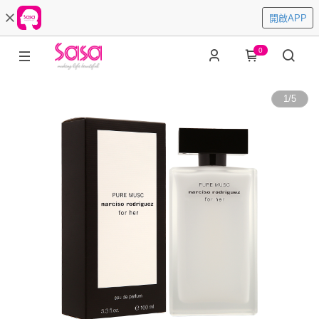
開啟APP
0
1
/
5