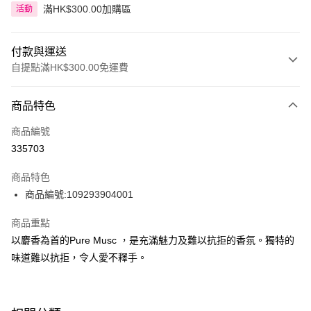
滿HK$300.00加購區
活動
付款與運送
自提點滿HK$300.00免運費
付款方式
商品特色
信用卡
商品編號
Apple Pay
335703
AlipayHK
商品特色
PayMe
商品編號:109293904001
WeChat Pay
商品重點
以麝香為首的Pure Musc ，是充滿魅力及難以抗拒的香氛。獨特的
BoC Pay
味道難以抗拒，令人愛不釋手。
送貨方式
順豐自助櫃 - 確認發貨後1-3個工作天送達