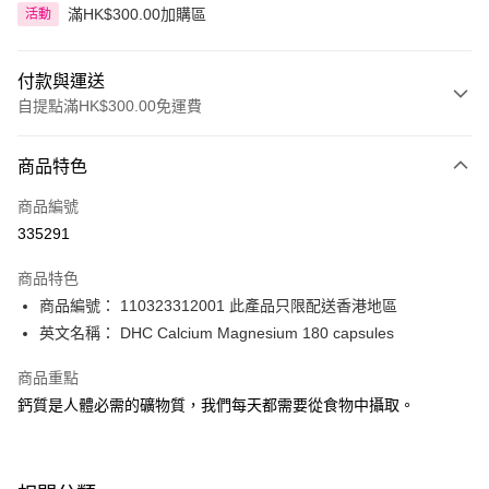
滿HK$300.00加購區
活動
付款與運送
自提點滿HK$300.00免運費
付款方式
商品特色
信用卡
商品編號
Apple Pay
335291
AlipayHK
商品特色
PayMe
商品編號： 110323312001 此產品只限配送香港地區
英文名稱： DHC Calcium Magnesium 180 capsules
WeChat Pay
商品重點
BoC Pay
鈣質是人體必需的礦物質，我們每天都需要從食物中攝取。
送貨方式
順豐自助櫃 - 確認發貨後1-3個工作天送達