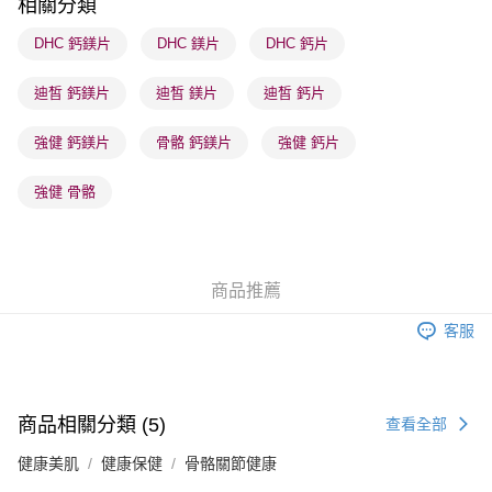
相關分類
每筆HK$65.00，滿HK$300.00或以上免運費
DHC 鈣鎂片
DHC 鎂片
DHC 鈣片
順豐站及營業點 - 確認發貨後1-3個工作天送達
每筆HK$65.00，滿HK$300.00或以上免運費
迪皙 鈣鎂片
迪皙 鎂片
迪皙 鈣片
確認發貨後1-3 工作天送達，訂單將隨機分配至SF順豐速運或京東
強健 鈣鎂片
骨骼 鈣鎂片
強健 鈣片
物流公司進行物流配送
每筆HK$65.00，滿HK$300.00或以上免運費
強健 骨骼
(香港門市) 只顯示可選門市。確認發貨後2-5個工作天到店，3天內
取。逾期會取消訂單，並不會安排重寄
每筆HK$20.00，滿HK$100.00或以上免運費
商品推薦
客服
商品相關分類 (5)
查看全部
健康美肌
健康保健
骨骼關節健康