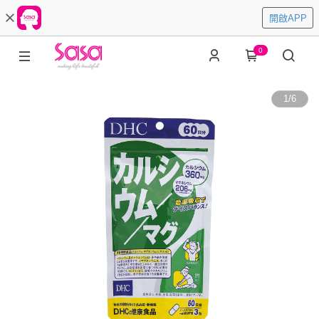
開啟APP
0
1
/
6