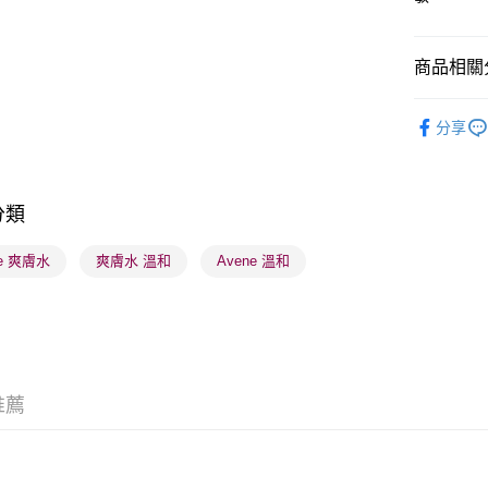
商品相關分
送貨方式
順豐自助櫃
護膚保養
分享
每筆HK$6
順豐站及營
每筆HK$6
分類
確認發貨後
ne 爽膚水
爽膚水 溫和
Avene 溫和
物流公司
每筆HK$6
(香港門市
取。逾期
每筆HK$2
推薦
(澳門門市
取。逾期