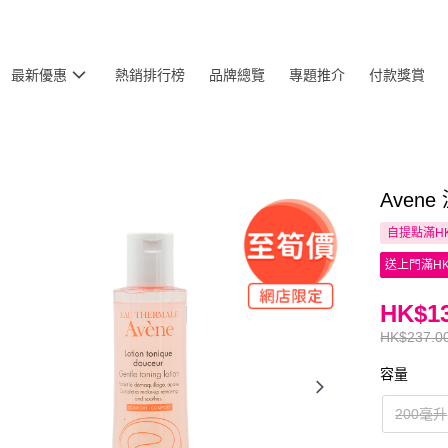
最新優惠
熱銷排行榜
品牌總覽
專題推介
付款獎賞
Aven
自提點滿HK
送上門滿HK
HK$13
HK$237.0
容量
200毫升