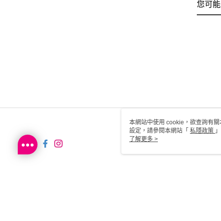
您可能
本網站中使用 cookie，欲查詢有關
設定，請參閱本網站「
私隱政策
」
用 cookie。
了解更多 >