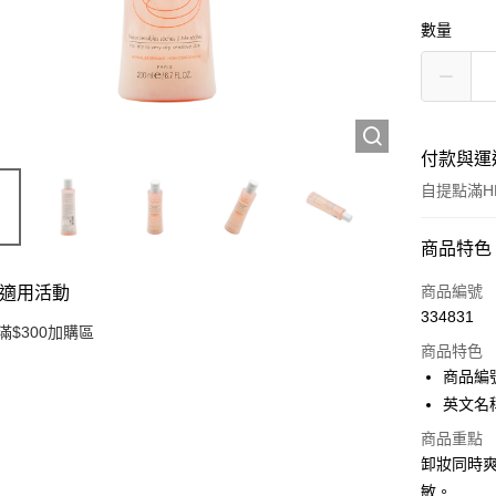
數量
付款與運
自提點滿HK
付款方式
商品特色
信用卡
商品編號
適用活動
334831
Apple Pay
滿$300加購區
商品特色
AlipayHK
商品編號
英文名稱： 
PayMe
商品重點
WeChat P
卸妝同時
敏。
BoC Pay