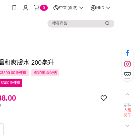
0
中文 (香港)
HKD
e 溫和爽膚水 200毫升
$300.00免運費
國家/地區配送
$300免運費
8.00
0
前往
人氣
商品