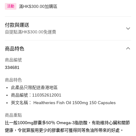
滿HK$300.00加購區
活動
付款與運送
自提點滿HK$300.00免運費
付款方式
商品特色
信用卡
商品編號
Apple Pay
334681
AlipayHK
商品特色
PayMe
此產品只限配送香港地區
商品編號：110352612001
WeChat Pay
英文名稱： Healtheries Fish Oil 1500mg 150 Capsules
BoC Pay
商品重點
比一般1000mg膠囊多50％ Omega-3脂肪酸，有助維持心臟和關節
送貨方式
健康，令就算服用更少的膠囊都可獲得同等魚油所帶來的好處。
順豐自助櫃 - 確認發貨後1-3個工作天送達