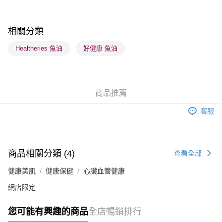
每筆HK$65.00，滿HK$300.00或以上免運費
順豐站及營業點 - 確認發貨後1-3個工作天送達
相關分類
每筆HK$65.00，滿HK$300.00或以上免運費
Healtheries 魚油
好健康 魚油
確認發貨後1-3 工作天送達，訂單將隨機分配至SF順豐速運或京東
物流公司進行物流配送
每筆HK$65.00，滿HK$300.00或以上免運費
商品推薦
(香港門市) 只顯示可選門市。確認發貨後2-5個工作天到店，3天內
客服
取。逾期會取消訂單，並不會安排重寄
每筆HK$20.00，滿HK$100.00或以上免運費
商品相關分類 (4)
查看全部
健康美肌
健康保健
心臟血管健康
網店限定
您可能有興趣的商品
全店暢銷排行