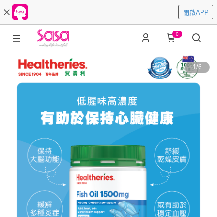
開啟APP
0
1
/
6