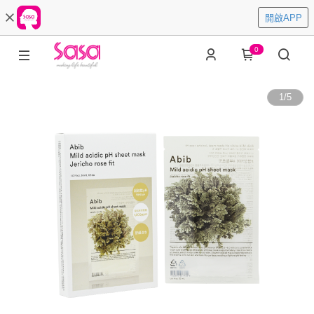
開啟APP
0
1
/
5