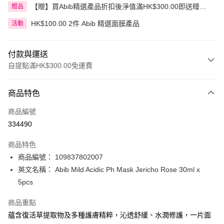
【贈】買Abib精選產品折扣後淨值滿HK$300.00即送睡眠
贈品
面膜 80毫升
HK$100.00 2件 Abib 精選面膜產品
活動
付款與運送
自提點滿HK$300.00免運費
付款方式
商品特色
信用卡
商品編號
Apple Pay
334490
AlipayHK
商品特色
PayMe
商品編號： 109837802007
英文名稱： Abib Mild Acidic Ph Mask Jericho Rose 30ml x
WeChat Pay
5pcs
BoC Pay
商品重點
蘊含復活草提取物及多種護膚精粹，沁透舒緩、水潤修護，一片面
送貨方式