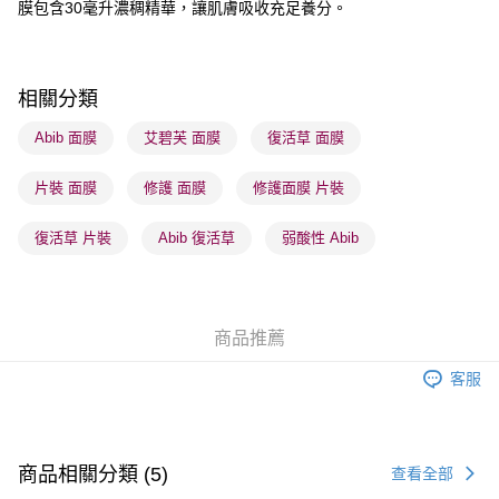
膜包含30毫升濃稠精華，讓肌膚吸收充足養分。
順豐自助櫃 - 確認發貨後1-3個工作天送達
每筆HK$65.00，滿HK$300.00或以上免運費
順豐站及營業點 - 確認發貨後1-3個工作天送達
相關分類
每筆HK$65.00，滿HK$300.00或以上免運費
Abib 面膜
艾碧芙 面膜
復活草 面膜
確認發貨後1-3 工作天送達，訂單將隨機分配至SF順豐速運或京東
片裝 面膜
修護 面膜
修護面膜 片裝
物流公司進行物流配送
每筆HK$65.00，滿HK$300.00或以上免運費
復活草 片裝
Abib 復活草
弱酸性 Abib
(香港門市) 只顯示可選門市。確認發貨後2-5個工作天到店，3天內
取。逾期會取消訂單，並不會安排重寄
每筆HK$20.00，滿HK$100.00或以上免運費
商品推薦
(澳門門市) 只顯示可選門市。確認發貨後2-5個工作天到店，3天內
客服
取。逾期會取消訂單，並不會安排重寄
每筆HK$20.00，滿HK$100.00或以上免運費
澳門地區配送 - 確認發貨後1-4個工作天送達
運費表
商品相關分類 (5)
查看全部