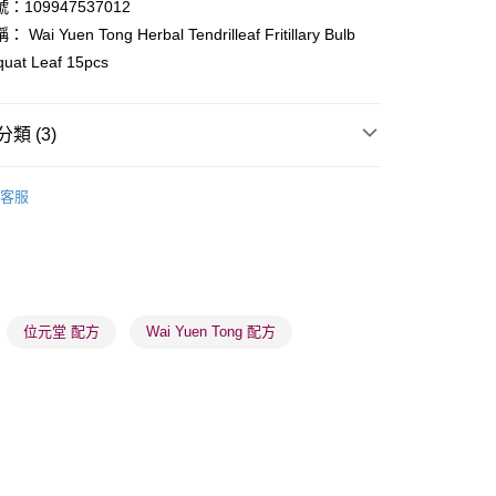
：109947537012
Wai Yuen Tong Herbal Tendrilleaf Fritillary Bulb
ay
quat Leaf 15pcs
類 (3)
健康保健
化痰止咳/潤喉
客服
 - 確認發貨後1-3個工作天送達
👩‍⚕️健康推薦👩‍⚕️
2件優惠區
健康推薦【2件優惠
5.00，滿HK$300.00或以上免運費
推薦
美肌纖體 重煥年輕
業點 - 確認發貨後1-3個工作天送達
5.00，滿HK$300.00或以上免運費
位元堂 配方
Wai Yuen Tong 配方
1-3 工作天送達，訂單將隨機分配至SF順豐速運或京東
進行物流配送
5.00，滿HK$300.00或以上免運費
) 只顯示可選門市。確認發貨後2-5個工作天到店，3天內
會取消訂單，並不會安排重寄