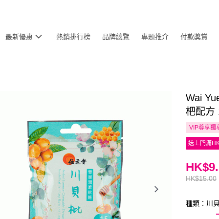
最新優惠
熱銷排行榜
品牌總覽
專題推介
付款獎賞
Wai 
杷配方 
VIP尊享
獨
送上門滿HK
HK$9.
HK$15.00
種類：川