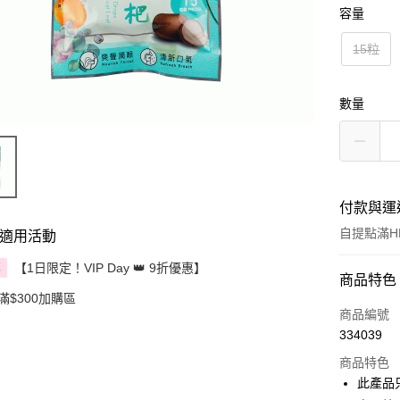
容量
15粒
數量
付款與運
自提點滿HK
適用活動
【1日限定！VIP Day 👑 9折優惠】
享
付款方式
商品特色
滿$300加購區
信用卡
商品編號
334039
Apple Pay
商品特色
AlipayHK
此產品