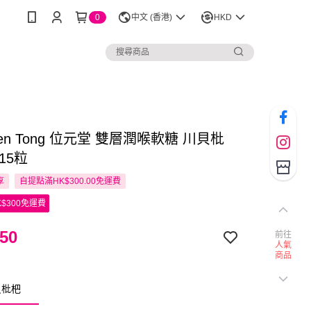
0
中文 (香港)
HKD
Yuen Tong 位元堂 雙層潤喉軟糖 川貝枇
15粒
享
自提點滿HK$300.00免運費
$300免運費
50
前往
人氣
商品
貝枇杷