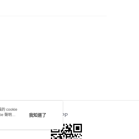
0.00，滿HK$100.00或以上免運費
 cookie
e 聲明使
我知道了
官方APP