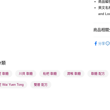
商品編號
PayMe
英文名稱： 
WeChat P
and Lo
BoC Pay
商品相關分
送貨方式
健康美肌
分享
順豐自助櫃
健康美肌
區】
每筆HK$6
本月人氣
順豐站及營
分類
每筆HK$6
堂 軟糖
川貝 軟糖
枇杷 軟糖
潤喉 軟糖
軟糖 配方
確認發貨後
物流公司
Wai Yuen Tong
雙層 配方
每筆HK$6
(香港門市
取。逾期