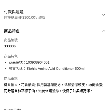
付款與運送
自提點滿HK$300.00免運費
付款方式
商品特色
信用卡
商品編號
Apple Pay
333806
AlipayHK
商品特色
PayMe
商品編號：103938904001
英文名稱： Kiehl's Amino Acid Conditioner 500ml
WeChat Pay
商品重點
BoC Pay
椰香怡人，花香縈繞; 採用氨基酸配方，溫和清潔頭皮，均衡油脂;
同時蘊含植萃椰子油，滋養修護髮絲，使椰子油柔順亮澤。
送貨方式
順豐自助櫃 - 確認發貨後1-3個工作天送達
每筆HK$65.00，滿HK$300.00或以上免運費