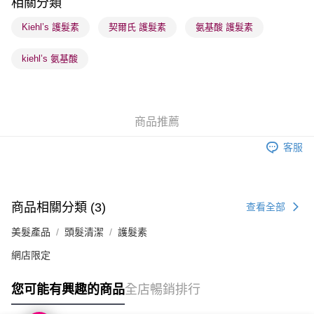
相關分類
順豐站及營業點 - 確認發貨後1-3個工作天送達
Kiehl’s 護髮素
契爾氏 護髮素
氨基酸 護髮素
每筆HK$65.00，滿HK$300.00或以上免運費
kiehl’s 氨基酸
確認發貨後1-3 工作天送達，訂單將隨機分配至SF順豐速運或京東
物流公司進行物流配送
每筆HK$65.00，滿HK$300.00或以上免運費
商品推薦
(香港門市) 只顯示可選門市。確認發貨後2-5個工作天到店，3天內
取。逾期會取消訂單，並不會安排重寄
客服
每筆HK$20.00，滿HK$100.00或以上免運費
(澳門門市) 只顯示可選門市。確認發貨後2-5個工作天到店，3天內
取。逾期會取消訂單，並不會安排重寄
商品相關分類 (3)
查看全部
每筆HK$20.00，滿HK$100.00或以上免運費
美髮產品
頭髮清潔
護髮素
澳門地區配送 - 確認發貨後1-4個工作天送達
運費表
網店限定
您可能有興趣的商品
全店暢銷排行