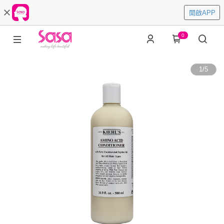
開啟APP
0
1
/
5