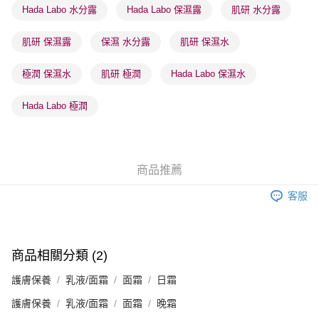
Hada Labo 水分露
Hada Labo 保濕露
肌研 水分露
順豐站及營業點 - 確認發貨後1-3個工作天送達
每筆HK$65.00，滿HK$300.00或以上免運費
肌研 保濕露
保濕 水分露
肌研 保濕水
確認發貨後1-3 工作天送達，訂單將隨機分配至SF順豐速運或京東
極潤 保濕水
肌研 極潤
Hada Labo 保濕水
物流公司進行物流配送
每筆HK$65.00，滿HK$300.00或以上免運費
Hada Labo 極潤
(香港門市) 只顯示可選門市。確認發貨後2-5個工作天到店，3天內
取。逾期會取消訂單，並不會安排重寄
每筆HK$20.00，滿HK$100.00或以上免運費
商品推薦
(澳門門市) 只顯示可選門市。確認發貨後2-5個工作天到店，3天內
客服
取。逾期會取消訂單，並不會安排重寄
每筆HK$20.00，滿HK$100.00或以上免運費
澳門地區配送 - 確認發貨後1-4個工作天送達
運費表
商品相關分類 (2)
護膚保養
乳液/面霜
面霜
日霜
護膚保養
乳液/面霜
面霜
晚霜