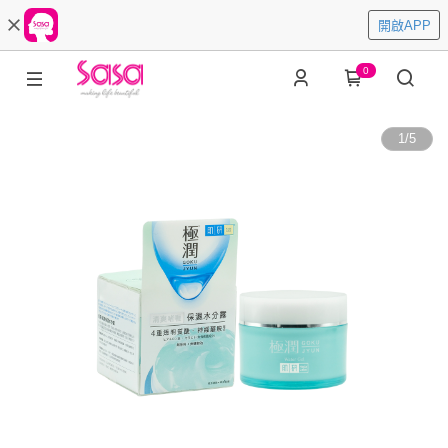
開啟APP
0
1
/
5