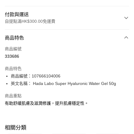
付款與運送
自提點滿HK$300.00免運費
付款方式
商品特色
信用卡
商品編號
Apple Pay
333686
AlipayHK
商品特色
PayMe
商品編號：107666104006
英文名稱： Hada Labo Super Hyaluronic Water Gel 50g
WeChat Pay
商品重點
BoC Pay
有助舒緩肌膚及滋潤修護，提升肌膚穩定性。
送貨方式
順豐自助櫃 - 確認發貨後1-3個工作天送達
相關分類
每筆HK$65.00，滿HK$300.00或以上免運費