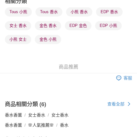
相關分類
順豐站及營業點 - 確認發貨後1-3個工作天送達
Tous 小熊
Tous 香水
小熊 香水
EDP 香水
每筆HK$65.00，滿HK$300.00或以上免運費
女士 香水
金色 香水
EDP 金色
EDP 小熊
確認發貨後1-3 工作天送達，訂單將隨機分配至SF順豐速運或京東
物流公司進行物流配送
小熊 女士
金色 小熊
每筆HK$65.00，滿HK$300.00或以上免運費
(香港門市) 只顯示可選門市。確認發貨後2-5個工作天到店，3天內
取。逾期會取消訂單，並不會安排重寄
商品推薦
每筆HK$20.00，滿HK$100.00或以上免運費
客服
(澳門門市) 只顯示可選門市。確認發貨後2-5個工作天到店，3天內
取。逾期會取消訂單，並不會安排重寄
每筆HK$20.00，滿HK$100.00或以上免運費
商品相關分類 (6)
查看全部
澳門地區配送 - 確認發貨後1-4個工作天送達
運費表
香水香薰
女士香水
女士香水
香水香薰
🌸人氣推薦🌸
香水