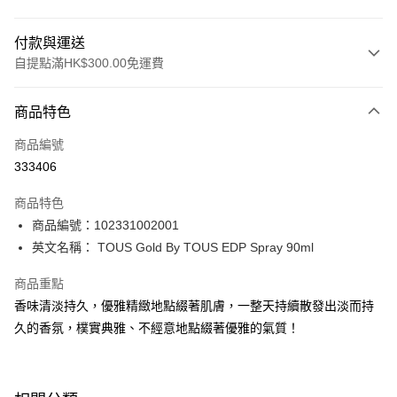
付款與運送
自提點滿HK$300.00免運費
付款方式
商品特色
信用卡
商品編號
Apple Pay
333406
AlipayHK
商品特色
PayMe
商品編號：102331002001
英文名稱： TOUS Gold By TOUS EDP Spray 90ml
WeChat Pay
商品重點
BoC Pay
香味清淡持久，優雅精緻地點綴著肌膚，一整天持續散發出淡而持
久的香氛，樸實典雅、不經意地點綴著優雅的氣質！
送貨方式
順豐自助櫃 - 確認發貨後1-3個工作天送達
每筆HK$65.00，滿HK$300.00或以上免運費