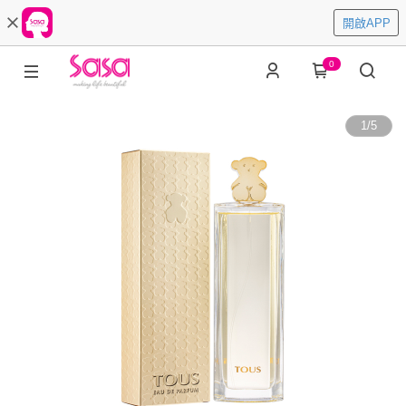
開啟APP
0
1
/
5