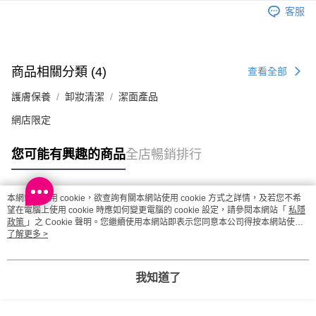
每筆HK$20.00，滿HK$100.00或以上免運費
客服
澳門地區配送 - 確認發貨後1-4個工作天送達
運費表
商品相關分類 (4)
查看全部
護膚保養
卸妝清潔
潔面產品
網店限定
您可能有興趣的商品
全店暢銷排行
本網站中使用 cookie，欲查詢有關本網站使用 cookie 方式之詳情，及若您不希
熱門標籤
望在電腦上使用 cookie 時應如何變更電腦的 cookie 設定，請參閱本網站「
私隱
政策
」之 Cookie 聲明。您繼續使用本網站即表示您同意本公司得按本網站使用
條款之 Cookie 聲明使用 cookie。
了解更多 >
熱銷排行
最新商品
人氣推薦
我知道了