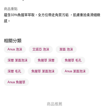
BoC Pay
商品重點
蘊含33%魚腥草萃取，全方位帶走角質污垢 ，肌膚重拾柔滑細緻
送貨方式
感。
順豐自助櫃 - 確認發貨後1-3個工作天送達
每筆HK$65.00，滿HK$300.00或以上免運費
順豐站及營業點 - 確認發貨後1-3個工作天送達
相關分類
每筆HK$65.00，滿HK$300.00或以上免運費
Anua 泡沫
艾諾亞 泡沫
潔面 泡沫
確認發貨後1-3 工作天送達，訂單將隨機分配至SF順豐速運或京東
深層 潔面泡沫
魚腥草 深層
魚腥草 毛孔
物流公司進行物流配送
每筆HK$65.00，滿HK$300.00或以上免運費
深層 毛孔
魚腥草 潔面泡沫
Anua 潔面泡沫
(香港門市) 只顯示可選門市。確認發貨後2-5個工作天到店，3天內
取。逾期會取消訂單，並不會安排重寄
Anua 魚腥草
每筆HK$20.00，滿HK$100.00或以上免運費
(澳門門市) 只顯示可選門市。確認發貨後2-5個工作天到店，3天內
取。逾期會取消訂單，並不會安排重寄
商品推薦