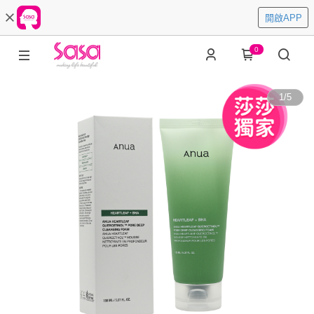
開啟APP
0
1
/
5