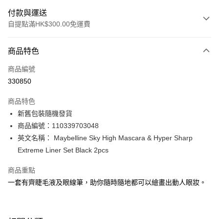
付款與運送
自提點滿HK$300.00免運費
付款方式
商品特色
信用卡
商品編號
Apple Pay
330850
AlipayHK
商品特色
PayMe
新舊包裝隨機發貨
商品編號：110339703048
WeChat Pay
英文名稱： Maybelline Sky High Mascara & Hyper Sharp
BoC Pay
Extreme Liner Set Black 2pcs
商品重點
送貨方式
一套有齊睫毛液及眼線筆，助你隨時隨地都可以繪畫出動人眼妝。
順豐自助櫃 - 確認發貨後1-3個工作天送達
每筆HK$65.00，滿HK$300.00或以上免運費
順豐站及營業點 - 確認發貨後1-3個工作天送達