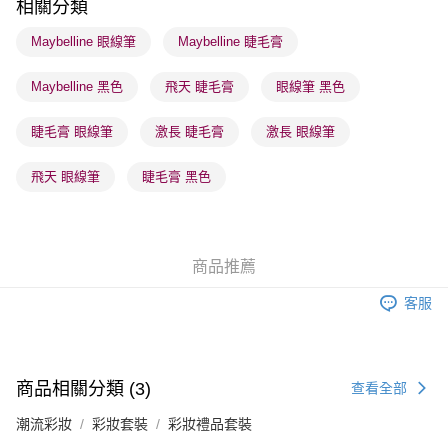
相關分類
每筆HK$65.00，滿HK$300.00或以上免運費
Maybelline 眼線筆
Maybelline 睫毛膏
確認發貨後1-3 工作天送達，訂單將隨機分配至SF順豐速運或京東
Maybelline 黑色
飛天 睫毛膏
眼線筆 黑色
物流公司進行物流配送
每筆HK$65.00，滿HK$300.00或以上免運費
睫毛膏 眼線筆
激長 睫毛膏
激長 眼線筆
(香港門市) 只顯示可選門市。確認發貨後2-5個工作天到店，3天內
取。逾期會取消訂單，並不會安排重寄
飛天 眼線筆
睫毛膏 黑色
每筆HK$20.00，滿HK$100.00或以上免運費
(澳門門市) 只顯示可選門市。確認發貨後2-5個工作天到店，3天內
取。逾期會取消訂單，並不會安排重寄
商品推薦
每筆HK$20.00，滿HK$100.00或以上免運費
客服
澳門地區配送 - 確認發貨後1-4個工作天送達
運費表
商品相關分類 (3)
查看全部
潮流彩妝
彩妝套裝
彩妝禮品套裝