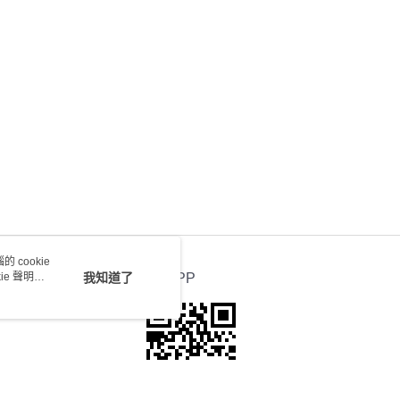
0.00，滿HK$100.00或以上免運費
送 - 確認發貨後1-4個工作天送達
運費表
 cookie
e 聲明使
我知道了
官方APP