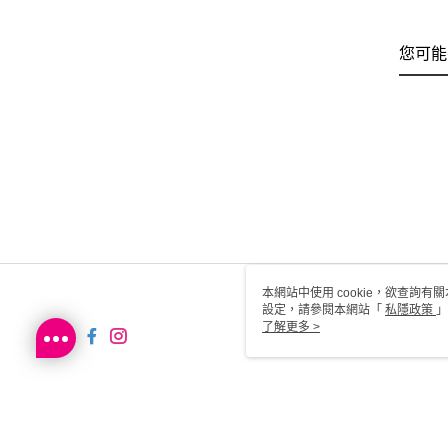
您可能
本網站中使用 cookie，欲查詢有關
設定，請參閱本網站「
私隱政策
」
用 cookie。
了解更多 >