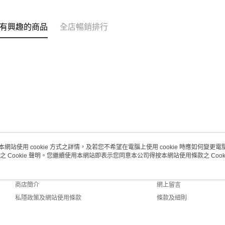
每筆HK$2
澳門地區配
有興趣的商品
全店暢銷排行
本網站使用 cookie 方式之詳情，及若您不希望在電腦上使用 cookie 時應如何變更電腦的
之 Cookie 聲明。您繼續使用本網站即表示您同意本公司得按本網站使用條款之 Cooki
關於我們
客戶服務
品牌故事
購物說明
商店簡介
網上留言
私隱政策及網站使用條款
條款及細則
聯絡我們