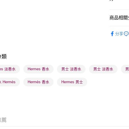
商品相關分
送貨方式
順豐自助櫃
香水香薰
分享
每筆HK$6
網店限定
順豐站及營
香水香薰
每筆HK$6
分類
香水香薰
確認發貨後
mes 淡香水
Hermes 香水
男士 淡香水
男士 淡香水
男
物流公司
每筆HK$6
 Hermès
Hermès 香水
Hermes 男士
(香港門市
取。逾期
每筆HK$2
(澳門門市
推薦
取。逾期