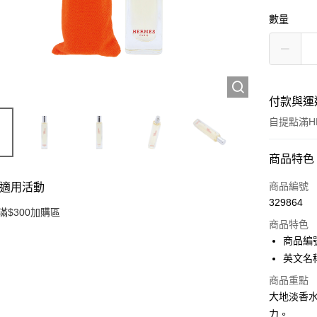
數量
付款與運
自提點滿HK
付款方式
商品特色
信用卡
商品編號
適用活動
329864
Apple Pay
滿$300加購區
商品特色
AlipayHK
商品編號
英文名稱： 
PayMe
商品重點
WeChat P
大地淡香
力。
BoC Pay