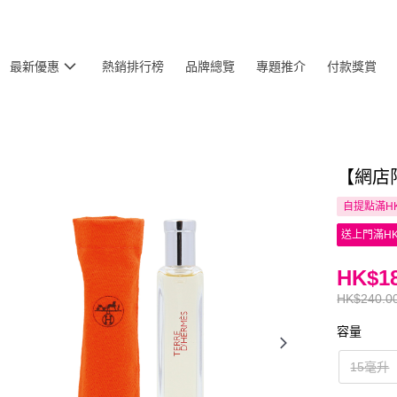
最新優惠
熱銷排行榜
品牌總覽
專題推介
付款獎賞
【網店限
自提點滿HK
送上門滿HK
HK$18
HK$240.0
容量
15毫升