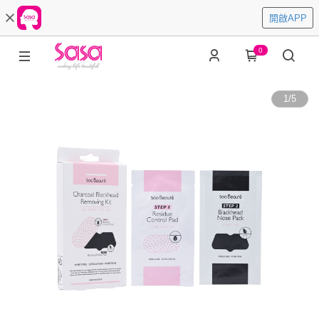
開啟APP
0
1
/
5