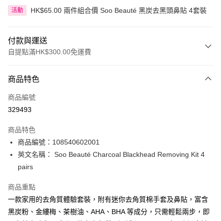
HK$65.00 兩件組合價 Soo Beauté 黑炭去黑頭鼻貼 4套裝
活動
付款與運送
自提點滿HK$300.00免運費
付款方式
商品特色
信用卡
商品編號
Apple Pay
329493
AlipayHK
商品特色
PayMe
商品編號：108540602001
英文名稱： Soo Beauté Charcoal Blackhead Removing Kit 4
WeChat Pay
pairs
BoC Pay
商品重點
一款家用的去角質體驗套裝，附有迷你去角質棉手套及鼻貼，富含
送貨方式
黑炭粉、金縷梅、茶樹油、AHA、BHA 等成分，只需輕鬆兩步，即
順豐自助櫃 - 確認發貨後1-3個工作天送達