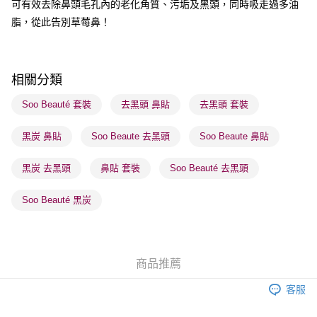
可有效去除鼻頭毛孔內的老化角質、污垢及黑頭，同時吸走過多油
每筆HK$65.00，滿HK$300.00或以上免運費
脂，從此告別草莓鼻！
順豐站及營業點 - 確認發貨後1-3個工作天送達
每筆HK$65.00，滿HK$300.00或以上免運費
相關分類
確認發貨後1-3 工作天送達，訂單將隨機分配至SF順豐速運或京東
物流公司進行物流配送
Soo Beauté 套裝
去黑頭 鼻貼
去黑頭 套裝
每筆HK$65.00，滿HK$300.00或以上免運費
黑炭 鼻貼
Soo Beaute 去黑頭
Soo Beaute 鼻貼
(香港門市) 只顯示可選門市。確認發貨後2-5個工作天到店，3天內
取。逾期會取消訂單，並不會安排重寄
黑炭 去黑頭
鼻貼 套裝
Soo Beauté 去黑頭
每筆HK$20.00，滿HK$100.00或以上免運費
Soo Beauté 黑炭
(澳門門市) 只顯示可選門市。確認發貨後2-5個工作天到店，3天內
取。逾期會取消訂單，並不會安排重寄
每筆HK$20.00，滿HK$100.00或以上免運費
商品推薦
澳門地區配送 - 確認發貨後1-4個工作天送達
運費表
客服