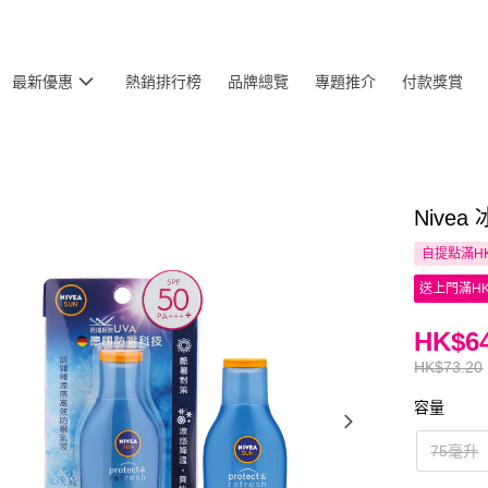
最新優惠
熱銷排行榜
品牌總覽
專題推介
付款獎賞
Nivea
自提點滿HK
送上門滿HK
HK$64
HK$73.20
容量
75毫升