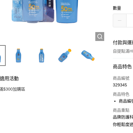
數量
付款與運
自提點滿HK
付款方式
商品特色
信用卡
商品編號
適用活動
329345
Apple Pay
滿$300加購區
商品特色
AlipayHK
商品編號:
PayMe
商品重點
品牌防護科
WeChat P
你輕鬆度
BoC Pay