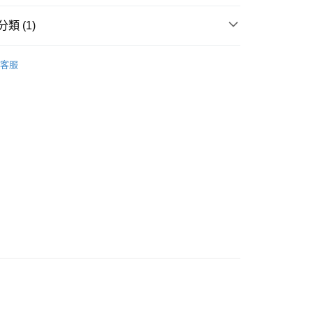
類 (1)
防曬護理
防曬乳/霜
客服
 - 確認發貨後1-3個工作天送達
5.00，滿HK$300.00或以上免運費
業點 - 確認發貨後1-3個工作天送達
5.00，滿HK$300.00或以上免運費
1-3 工作天送達，訂單將隨機分配至SF順豐速運或京東
進行物流配送
5.00，滿HK$300.00或以上免運費
) 只顯示可選門市。確認發貨後2-5個工作天到店，3天內
會取消訂單，並不會安排重寄
0.00，滿HK$100.00或以上免運費