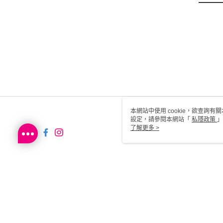
本網站中使用 cookie，欲查詢有關
設定，請參閱本網站「
私隱政策
」
用 cookie。
了解更多 >
SG-HK-MWEB22 Web2.0 De
© 2026 by Sa Sa Dot Com Limited