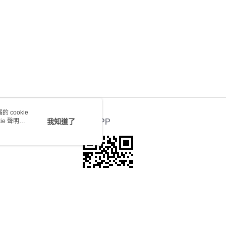
 cookie
e 聲明使
我知道了
官方APP
本站最佳瀏覽環境請使用Google Chrome、Firefox或Edge以上版本