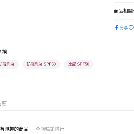
商品相關分
送貨方式
護膚保養
分享
順豐自助櫃
每筆HK$6
順豐站及營
分類
每筆HK$6
 防曬乳液
防曬乳液 SPF50
冰感 SPF50
確認發貨後
物流公司
每筆HK$6
(香港門市
取。逾期
推薦
每筆HK$2
有興趣的商品
全店暢銷排行