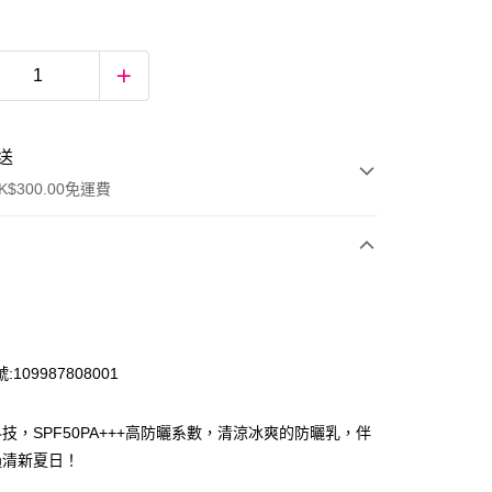
送
$300.00免運費
109987808001
技，SPF50PA+++高防曬系數，清涼冰爽的防曬乳，伴
ay
過清新夏日！