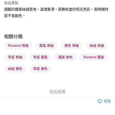
商品重點
BoC Pay
細膩的霧面絲絨質地，滋潤柔滑，高飽和度的啞光色彩，長時間持
妝不易脫色。
送貨方式
順豐自助櫃 - 確認發貨後1-3個工作天送達
每筆HK$65.00，滿HK$300.00或以上免運費
相關分類
順豐站及營業點 - 確認發貨後1-3個工作天送達
Rom&nd 唇釉
霧面 唇釉
鎖色 唇釉
絲絨 唇釉
每筆HK$65.00，滿HK$300.00或以上免運費
零感 唇釉
零感 霧面
霧面 鎖色
Rom&nd 霧面
確認發貨後1-3 工作天送達，訂單將隨機分配至SF順豐速運或京東
物流公司進行物流配送
絲絨 鎖色
零感 鎖色
每筆HK$65.00，滿HK$300.00或以上免運費
(香港門市) 只顯示可選門市。確認發貨後2-5個工作天到店，3天內
取。逾期會取消訂單，並不會安排重寄
商品推薦
每筆HK$20.00，滿HK$100.00或以上免運費
客服
(澳門門市) 只顯示可選門市。確認發貨後2-5個工作天到店，3天內
取。逾期會取消訂單，並不會安排重寄