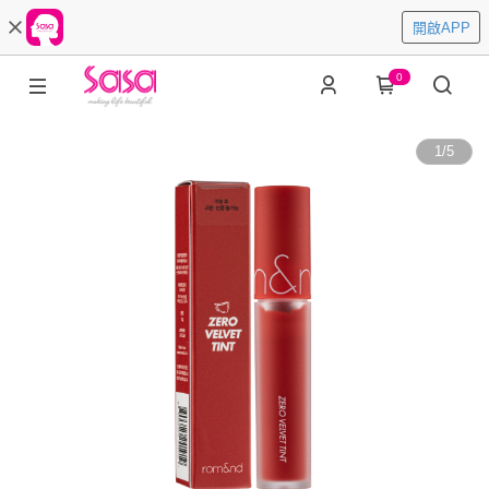
開啟APP
0
1
/
5