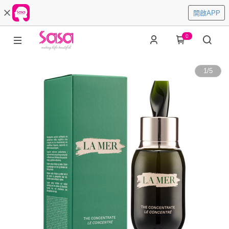
開啟APP
0
1
/
5