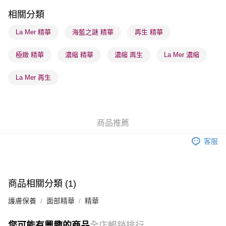
順豐站及營業點 - 確認發貨後1-3個工作天送達
相關分類
每筆HK$65.00，滿HK$300.00或以上免運費
La Mer 精華
海藍之謎 精華
再生 精華
確認發貨後1-3 工作天送達，訂單將隨機分配至SF順豐速運或京東
極緻 精華
濃縮 精華
濃縮 再生
La Mer 濃縮
物流公司進行物流配送
每筆HK$65.00，滿HK$300.00或以上免運費
La Mer 再生
(香港門市) 只顯示可選門市。確認發貨後2-5個工作天到店，3天內
取。逾期會取消訂單，並不會安排重寄
每筆HK$20.00，滿HK$100.00或以上免運費
商品推薦
(澳門門市) 只顯示可選門市。確認發貨後2-5個工作天到店，3天內
客服
取。逾期會取消訂單，並不會安排重寄
每筆HK$20.00，滿HK$100.00或以上免運費
澳門地區配送 - 確認發貨後1-4個工作天送達
運費表
商品相關分類 (1)
護膚保養
面部精華
精華
您可能有興趣的商品
全店暢銷排行