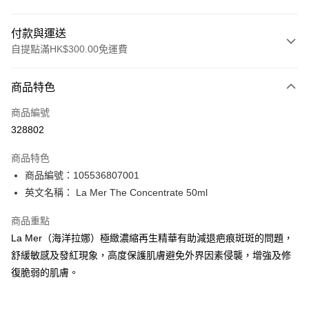
付款與運送
自提點滿HK$300.00免運費
付款方式
商品特色
信用卡
商品編號
Apple Pay
328802
AlipayHK
商品特色
PayMe
商品編號：105536807001
英文名稱： La Mer The Concentrate 50ml
WeChat Pay
商品重點
BoC Pay
La Mer（海洋拉娜）極緻濃縮再生精華有助減退疤痕斑斑的問題，
舒緩敏感及發紅現象，高度保護肌膚避免外界因素侵襲，增強及修
送貨方式
復脆弱的肌膚。
順豐自助櫃 - 確認發貨後1-3個工作天送達
每筆HK$65.00，滿HK$300.00或以上免運費