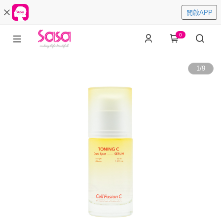
開啟APP
0
1
/
9