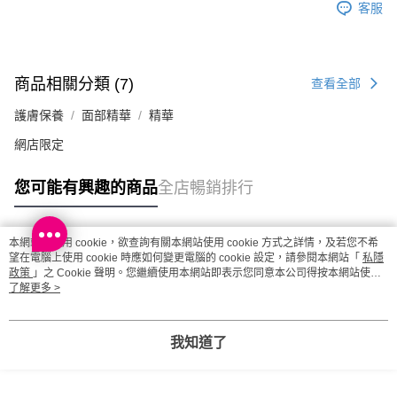
客服
取。逾期會取消訂單，並不會安排重寄
每筆HK$20.00，滿HK$100.00或以上免運費
澳門地區配送 - 確認發貨後1-4個工作天送達
運費表
商品相關分類 (7)
查看全部
護膚保養
面部精華
精華
網店限定
您可能有興趣的商品
全店暢銷排行
本網站中使用 cookie，欲查詢有關本網站使用 cookie 方式之詳情，及若您不希
熱門標籤
望在電腦上使用 cookie 時應如何變更電腦的 cookie 設定，請參閱本網站「
私隱
政策
」之 Cookie 聲明。您繼續使用本網站即表示您同意本公司得按本網站使用
條款之 Cookie 聲明使用 cookie。
了解更多 >
熱銷排行
最新商品
人氣推薦
我知道了