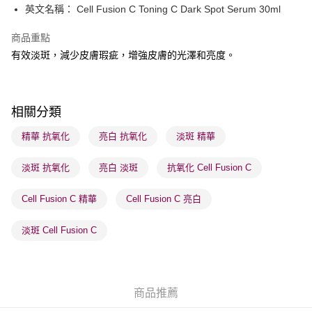
英文名稱： Cell Fusion C Toning C Dark Spot Serum 30ml
WeChat Pay
商品重點
BoC Pay
有效淡斑，減少皮膚瑕疵，增強皮膚的光澤和亮度。
送貨方式
順豐自助櫃 - 確認發貨後1-3個工作天送達
相關分類
每筆HK$65.00，滿HK$300.00或以上免運費
精華 抗氧化
亮白 抗氧化
淡斑 精華
順豐站及營業點 - 確認發貨後1-3個工作天送達
每筆HK$65.00，滿HK$300.00或以上免運費
淡斑 抗氧化
亮白 淡斑
抗氧化 Cell Fusion C
確認發貨後1-3 工作天送達，訂單將隨機分配至SF順豐速運或京東
Cell Fusion C 精華
Cell Fusion C 亮白
物流公司進行物流配送
每筆HK$65.00，滿HK$300.00或以上免運費
淡斑 Cell Fusion C
(香港門市) 只顯示可選門市。確認發貨後2-5個工作天到店，3天內
取。逾期會取消訂單，並不會安排重寄
每筆HK$20.00，滿HK$100.00或以上免運費
商品推薦
(澳門門市) 只顯示可選門市。確認發貨後2-5個工作天到店，3天內