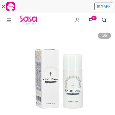
開啟APP
0
1
/
5