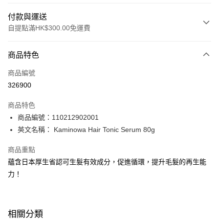
付款與運送
自提點滿HK$300.00免運費
付款方式
商品特色
信用卡
商品編號
Apple Pay
326900
AlipayHK
商品特色
PayMe
商品編號：110212902001
英文名稱： Kaminowa Hair Tonic Serum 80g
WeChat Pay
商品重點
BoC Pay
蘊含日本厚生省認可生髮有效成分，促進循環，提升毛髮的再生能
力！
送貨方式
順豐自助櫃 - 確認發貨後1-3個工作天送達
每筆HK$65.00，滿HK$300.00或以上免運費
相關分類