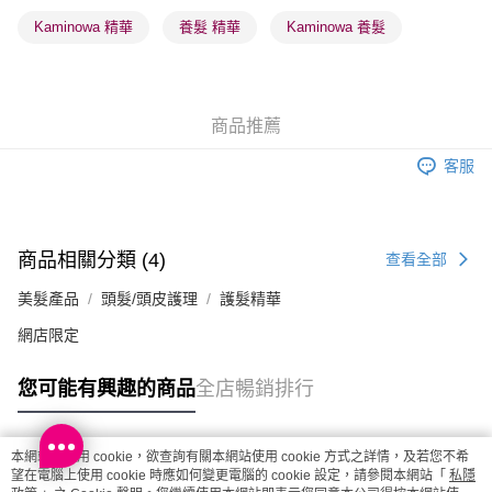
順豐站及營業點 - 確認發貨後1-3個工作天送達
Kaminowa 精華
養髮 精華
Kaminowa 養髮
每筆HK$65.00，滿HK$300.00或以上免運費
確認發貨後1-3 工作天送達，訂單將隨機分配至SF順豐速運或京東
物流公司進行物流配送
商品推薦
每筆HK$65.00，滿HK$300.00或以上免運費
客服
(香港門市) 只顯示可選門市。確認發貨後2-5個工作天到店，3天內
取。逾期會取消訂單，並不會安排重寄
每筆HK$20.00，滿HK$100.00或以上免運費
商品相關分類 (4)
查看全部
(澳門門市) 只顯示可選門市。確認發貨後2-5個工作天到店，3天內
美髮產品
頭髮/頭皮護理
護髮精華
取。逾期會取消訂單，並不會安排重寄
每筆HK$20.00，滿HK$100.00或以上免運費
網店限定
澳門地區配送 - 確認發貨後1-4個工作天送達
運費表
您可能有興趣的商品
全店暢銷排行
本網站中使用 cookie，欲查詢有關本網站使用 cookie 方式之詳情，及若您不希
熱門標籤
望在電腦上使用 cookie 時應如何變更電腦的 cookie 設定，請參閱本網站「
私隱