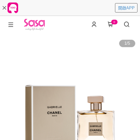
開啟APP
0
1
/
5