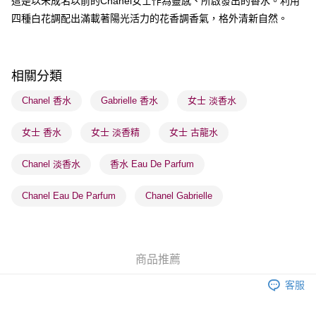
這是以未成名以前的Chanel女士作為靈感、所啟發出的香水。利用
送貨方式
四種白花調配出滿載著陽光活力的花香調香氣，格外清新自然。
順豐自助櫃 - 確認發貨後1-3個工作天送達
每筆HK$65.00，滿HK$300.00或以上免運費
順豐站及營業點 - 確認發貨後1-3個工作天送達
相關分類
每筆HK$65.00，滿HK$300.00或以上免運費
Chanel 香水
Gabrielle 香水
女士 淡香水
確認發貨後1-3 工作天送達，訂單將隨機分配至SF順豐速運或京東
女士 香水
女士 淡香精
女士 古龍水
物流公司進行物流配送
每筆HK$65.00，滿HK$300.00或以上免運費
Chanel 淡香水
香水 Eau De Parfum
(香港門市) 只顯示可選門市。確認發貨後2-5個工作天到店，3天內
取。逾期會取消訂單，並不會安排重寄
Chanel Eau De Parfum
Chanel Gabrielle
每筆HK$20.00，滿HK$100.00或以上免運費
(澳門門市) 只顯示可選門市。確認發貨後2-5個工作天到店，3天內
取。逾期會取消訂單，並不會安排重寄
商品推薦
每筆HK$20.00，滿HK$100.00或以上免運費
客服
澳門地區配送 - 確認發貨後1-4個工作天送達
運費表