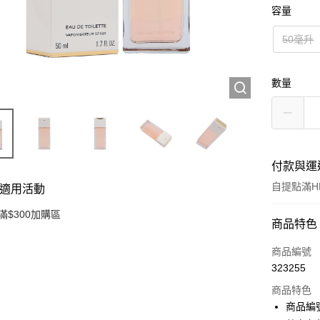
容量
50毫升
數量
付款與運
自提點滿HK
適用活動
滿$300加購區
付款方式
商品特色
信用卡
商品編號
323255
Apple Pay
商品特色
AlipayHK
商品編號