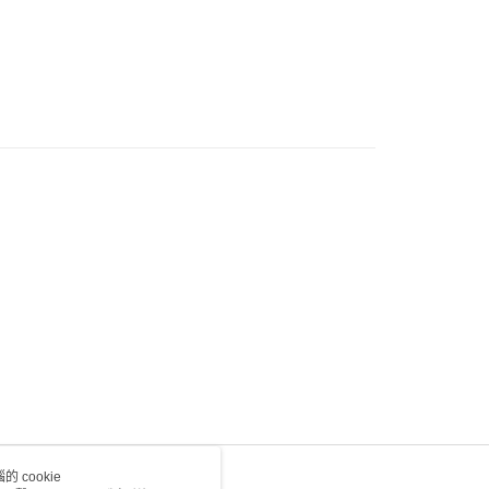
0.00，滿HK$100.00或以上免運費
) 只顯示可選門市。確認發貨後2-5個工作天到店，3天內
會取消訂單，並不會安排重寄
0.00，滿HK$100.00或以上免運費
 cookie