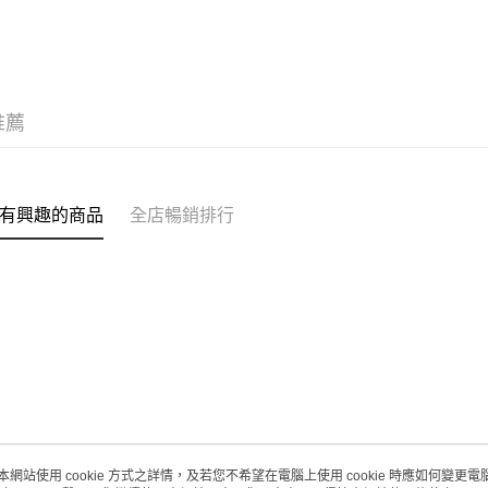
每筆HK$2
(澳門門市
取。逾期
每筆HK$2
推薦
有興趣的商品
全店暢銷排行
本網站使用 cookie 方式之詳情，及若您不希望在電腦上使用 cookie 時應如何變更電腦的