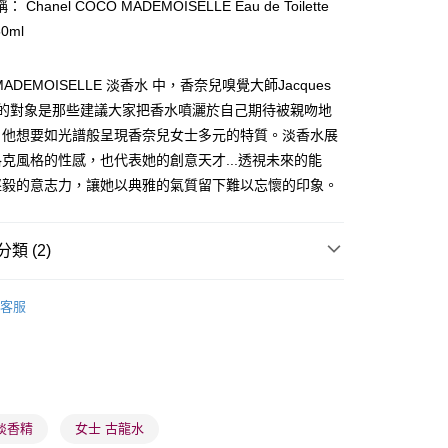
 Chanel COCO MADEMOISELLE Eau de Toilette
50ml
ay
MADEMOISELLE 淡香水 中，香奈兒嗅覺大師Jacques
致意的對象是那些建議大家把香水噴灑於自己期待被親吻地
。他想要如光譜般呈現香奈兒女士多元的特質。淡香水展
克風格的性感，也代表她的創意天才...透視未來的能
堅毅的意志力，讓她以典雅的氣質留下難以忘懷的印象。
 - 確認發貨後1-3個工作天送達
5.00，滿HK$300.00或以上免運費
類 (2)
業點 - 確認發貨後1-3個工作天送達
5.00，滿HK$300.00或以上免運費
女士香水
女士淡香水
客服
1-3 工作天送達，訂單將隨機分配至SF順豐速運或京東
🌸人氣推薦🌸
淡香水
進行物流配送
5.00，滿HK$300.00或以上免運費
) 只顯示可選門市。確認發貨後2-5個工作天到店，3天內
淡香精
女士 古龍水
會取消訂單，並不會安排重寄