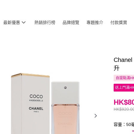
最新優惠
熱銷排行榜
品牌總覽
專題推介
付款獎賞
Chane
升
自提點滿HK
送上門滿HK
HK$80
HK$920.0
容量：50