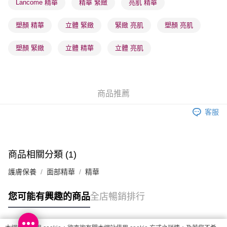
Lancome 精華
精華 緊緻
亮肌 精華
每筆HK$65.00，滿HK$300.00或以上免運費
塑顏 精華
立體 緊緻
緊緻 亮肌
塑顏 亮肌
確認發貨後1-3 工作天送達，訂單將隨機分配至SF順豐速運或京東
物流公司進行物流配送
塑顏 緊緻
立體 精華
立體 亮肌
每筆HK$65.00，滿HK$300.00或以上免運費
(香港門市) 只顯示可選門市。確認發貨後2-5個工作天到店，3天內
取。逾期會取消訂單，並不會安排重寄
商品推薦
每筆HK$20.00，滿HK$100.00或以上免運費
客服
(澳門門市) 只顯示可選門市。確認發貨後2-5個工作天到店，3天內
取。逾期會取消訂單，並不會安排重寄
每筆HK$20.00，滿HK$100.00或以上免運費
商品相關分類 (1)
澳門地區配送 - 確認發貨後1-4個工作天送達
運費表
護膚保養
面部精華
精華
您可能有興趣的商品
全店暢銷排行