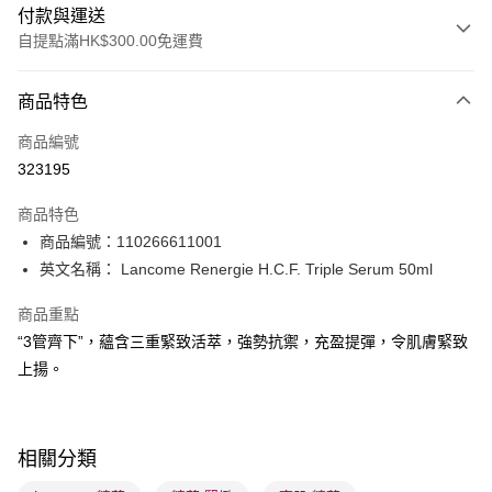
付款與運送
自提點滿HK$300.00免運費
付款方式
商品特色
信用卡
商品編號
Apple Pay
323195
AlipayHK
商品特色
PayMe
商品編號：110266611001
英文名稱： Lancome Renergie H.C.F. Triple Serum 50ml
WeChat Pay
商品重點
BoC Pay
“3管齊下”，蘊含三重緊致活萃，強勢抗禦，充盈提彈，令肌膚緊致
上揚。
送貨方式
順豐自助櫃 - 確認發貨後1-3個工作天送達
每筆HK$65.00，滿HK$300.00或以上免運費
相關分類
順豐站及營業點 - 確認發貨後1-3個工作天送達