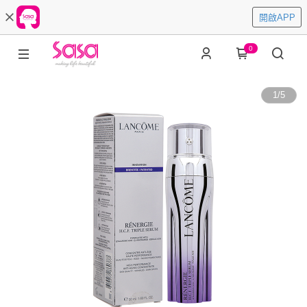
開啟APP
0
1
/
5