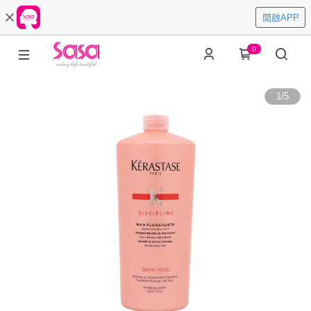
開啟APP
0
1
/
5