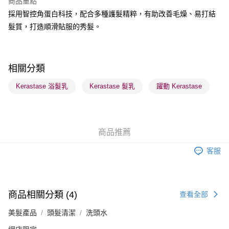
商品重點
採用智控角蛋白科技，配合多種護髮精粹，有助改善毛燥、易打結
送貨方式
髮質，打造順滑貼服的秀髮。
順豐自助櫃 - 確認發貨後1-3個工作天送達
每筆HK$65.00，滿HK$300.00或以上免運費
順豐站及營業點 - 確認發貨後1-3個工作天送達
相關分類
每筆HK$65.00，滿HK$300.00或以上免運費
Kerastase 浴髮乳
Kerastase 髮乳
躍動 Kerastase
確認發貨後1-3 工作天送達，訂單將隨機分配至SF順豐速運或京東
物流公司進行物流配送
每筆HK$65.00，滿HK$300.00或以上免運費
商品推薦
(香港門市) 只顯示可選門市。確認發貨後2-5個工作天到店，3天內
客服
取。逾期會取消訂單，並不會安排重寄
每筆HK$20.00，滿HK$100.00或以上免運費
(澳門門市) 只顯示可選門市。確認發貨後2-5個工作天到店，3天內
商品相關分類 (4)
查看全部
取。逾期會取消訂單，並不會安排重寄
美髮產品
頭髮清潔
洗頭水
每筆HK$20.00，滿HK$100.00或以上免運費