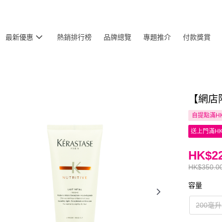
最新優惠
熱銷排行榜
品牌總覽
專題推介
付款獎賞
【網店限
自提點滿HK
送上門滿HK
HK$22
HK$350.0
容量
200毫升