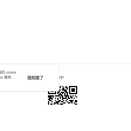
0.00，滿HK$100.00或以上免運費
送 - 確認發貨後1-4個工作天送達
運費表
 cookie
e 聲明使
我知道了
官方APP