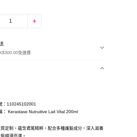
送
$300.00免運費
：110245102001
Kerastase Nutruitive Lait Vital 200ml
ay
髮質定制。蘊含鳶尾精粹，配合多種護髮成分，深入滋養
秀髮順滑亮澤。