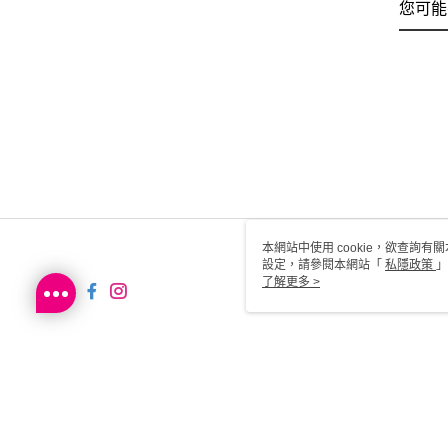
您可能
本網站中使用 cookie，欲查詢有關
設定，請參閱本網站「
私隱政策
」
用 cookie。
了解更多 >