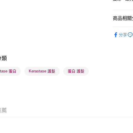
商品相關分
送貨方式
順豐自助櫃
美髮產品
分享
每筆HK$6
網店限定
順豐站及營
美髮產品
每筆HK$6
分類
確認發貨後
stase 蛋白
Kerastase 護髮
蛋白 護髮
物流公司
每筆HK$6
(香港門市
取。逾期
每筆HK$2
推薦
(澳門門市
取。逾期