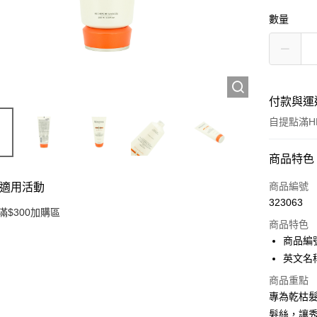
數量
付款與運
自提點滿HK
付款方式
商品特色
信用卡
商品編號
適用活動
323063
Apple Pay
滿$300加購區
商品特色
AlipayHK
商品編號
英文名稱： 
PayMe
商品重點
WeChat P
專為乾枯
髮絲，讓
BoC Pay