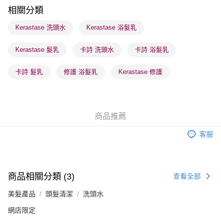
順豐站及營業點 - 確認發貨後1-3個工作天送達
相關分類
每筆HK$65.00，滿HK$300.00或以上免運費
Kerastase 洗頭水
Kerastase 浴髮乳
確認發貨後1-3 工作天送達，訂單將隨機分配至SF順豐速運或京東
Kerastase 髮乳
卡詩 洗頭水
卡詩 浴髮乳
物流公司進行物流配送
每筆HK$65.00，滿HK$300.00或以上免運費
卡詩 髮乳
修護 浴髮乳
Kerastase 修護
(香港門市) 只顯示可選門市。確認發貨後2-5個工作天到店，3天內
取。逾期會取消訂單，並不會安排重寄
每筆HK$20.00，滿HK$100.00或以上免運費
商品推薦
(澳門門市) 只顯示可選門市。確認發貨後2-5個工作天到店，3天內
客服
取。逾期會取消訂單，並不會安排重寄
每筆HK$20.00，滿HK$100.00或以上免運費
澳門地區配送 - 確認發貨後1-4個工作天送達
運費表
商品相關分類 (3)
查看全部
美髮產品
頭髮清潔
洗頭水
網店限定