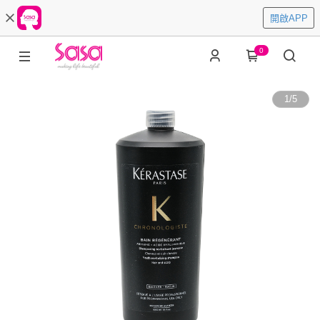
開啟APP
0
1
/
5