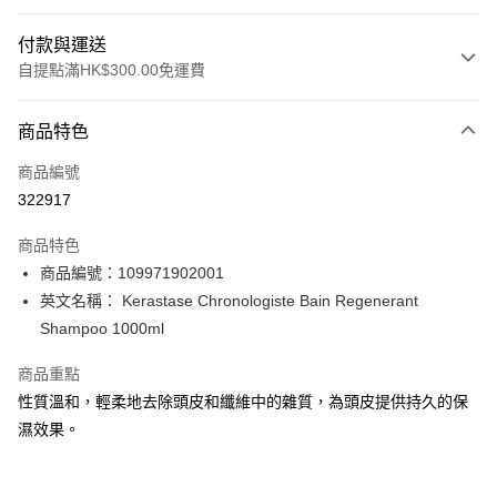
付款與運送
自提點滿HK$300.00免運費
付款方式
商品特色
信用卡
商品編號
Apple Pay
322917
AlipayHK
商品特色
PayMe
商品編號：109971902001
英文名稱： Kerastase Chronologiste Bain Regenerant
WeChat Pay
Shampoo 1000ml
BoC Pay
商品重點
性質溫和，輕柔地去除頭皮和纖維中的雜質，為頭皮提供持久的保
送貨方式
濕效果。
順豐自助櫃 - 確認發貨後1-3個工作天送達
每筆HK$65.00，滿HK$300.00或以上免運費