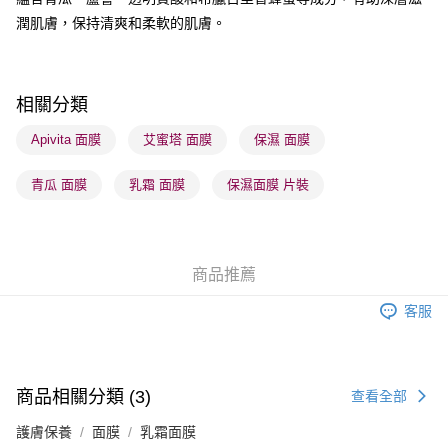
每筆HK$65.00，滿HK$300.00或以上免運費
潤肌膚，保持清爽和柔軟的肌膚。
順豐站及營業點 - 確認發貨後1-3個工作天送達
每筆HK$65.00，滿HK$300.00或以上免運費
相關分類
確認發貨後1-3 工作天送達，訂單將隨機分配至SF順豐速運或京東
物流公司進行物流配送
Apivita 面膜
艾蜜塔 面膜
保濕 面膜
每筆HK$65.00，滿HK$300.00或以上免運費
青瓜 面膜
乳霜 面膜
保濕面膜 片裝
(香港門市) 只顯示可選門市。確認發貨後2-5個工作天到店，3天內
取。逾期會取消訂單，並不會安排重寄
每筆HK$20.00，滿HK$100.00或以上免運費
商品推薦
(澳門門市) 只顯示可選門市。確認發貨後2-5個工作天到店，3天內
客服
取。逾期會取消訂單，並不會安排重寄
每筆HK$20.00，滿HK$100.00或以上免運費
澳門地區配送 - 確認發貨後1-4個工作天送達
運費表
商品相關分類 (3)
查看全部
護膚保養
面膜
乳霜面膜