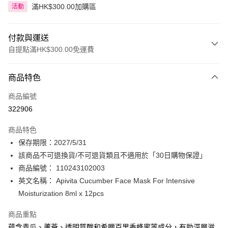
滿HK$300.00加購區
活動
付款與運送
自提點滿HK$300.00免運費
付款方式
商品特色
信用卡
商品編號
Apple Pay
322906
AlipayHK
商品特色
PayMe
保存期限：2027/5/31
該商品不可退換貨/不可退貨類且不適用於「30日購物保證」
WeChat Pay
商品編號： 110243102003
BoC Pay
英文名稱： Apivita Cucumber Face Mask For Intensive
Moisturization 8ml x 12pcs
送貨方式
商品重點
順豐自助櫃 - 確認發貨後1-3個工作天送達
蘊含青瓜、蘆薈、透明質酸和希臘百里香蜂蜜等成分，有助深層滋