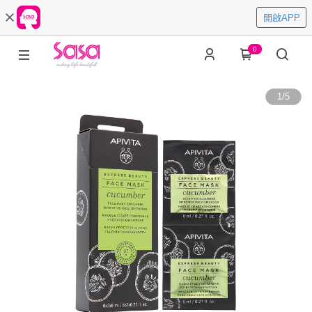
開啟APP
0
1
/
5