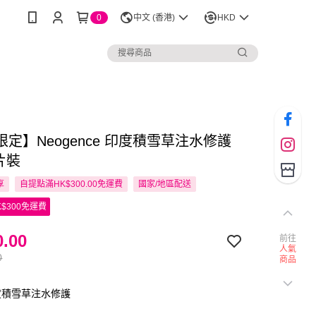
0
中文 (香港)
HKD
定】Neogence 印度積雪草注水修護
片裝
享
自提點滿HK$300.00免運費
國家/地區配送
$300免運費
.00
前往
人氣
0
商品
度積雪草注水修護