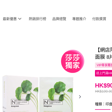
最新優惠
熱銷排行榜
品牌總覽
專題推介
付款獎賞
【網店限
面膜 8
VIP尊享
獨
送上門滿HK
HK$90
HK$100.0
種類：印