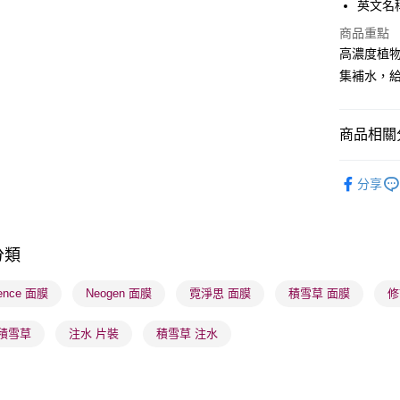
英文名稱：
PayMe
商品重點
WeChat P
高濃度植物
集補水，
BoC Pay
商品相關分
送貨方式
順豐自助櫃
護膚保養
分享
每筆HK$6
網店限定
順豐站及營
莎莎獨家
每筆HK$6
分類
莎莎獨家
確認發貨後
莎莎獨家
ence 面膜
Neogen 面膜
霓淨思 面膜
積雪草 面膜
修
物流公司
每筆HK$6
 積雪草
注水 片裝
積雪草 注水
(香港門市
取。逾期