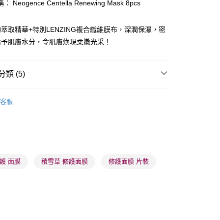
 Neogence Centella Renewing Mask 8pcs
ay
萃取精華+特別LENZING複合纖維膜布，深潤保濕，密
給予肌膚水分，令肌膚煥現柔嫩光采！
類 (5)
 - 確認發貨後1-3個工作天送達
面膜
片裝面膜
客服
5.00，滿HK$300.00或以上免運費
業點 - 確認發貨後1-3個工作天送達
品牌✨
Neogence
5.00，滿HK$300.00或以上免運費
品牌✨
最新上線
1-3 工作天送達，訂單將隨機分配至SF順豐速運或京東
品牌✨
全部產品
護 面膜
積雪草 修護面膜
修護面膜 片裝
進行物流配送
5.00，滿HK$300.00或以上免運費
) 只顯示可選門市。確認發貨後2-5個工作天到店，3天內
會取消訂單，並不會安排重寄