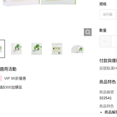
規格
8片裝
數量
付款與運
自提點滿HK
適用活動
VIP 95折優惠
享
付款方式
商品特色
滿$300加購區
信用卡
商品編號
322541
Apple Pay
商品特色
AlipayHK
商品編號