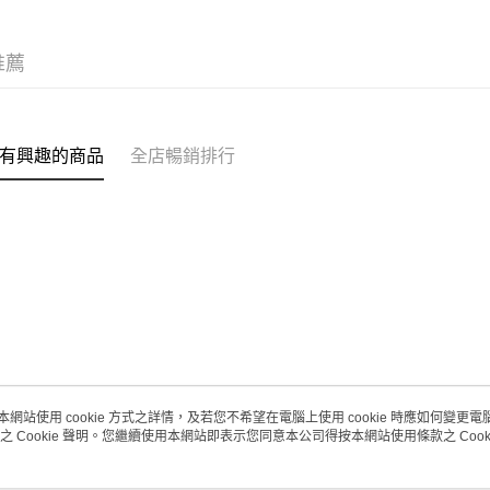
每筆HK$2
(澳門門市
推薦
取。逾期
每筆HK$2
澳門地區配
有興趣的商品
全店暢銷排行
本網站使用 cookie 方式之詳情，及若您不希望在電腦上使用 cookie 時應如何變更電腦的
之 Cookie 聲明。您繼續使用本網站即表示您同意本公司得按本網站使用條款之 Cooki
關於我們
客戶服務
品牌故事
購物說明