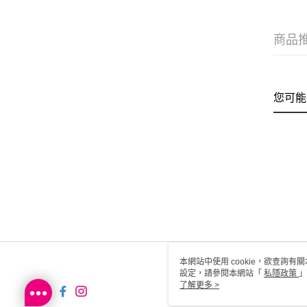
商品
您可能
本網站中使用 cookie，欲查詢有關
設定，請參閱本網站「
私隱政策
」
用 cookie。
了解更多 >