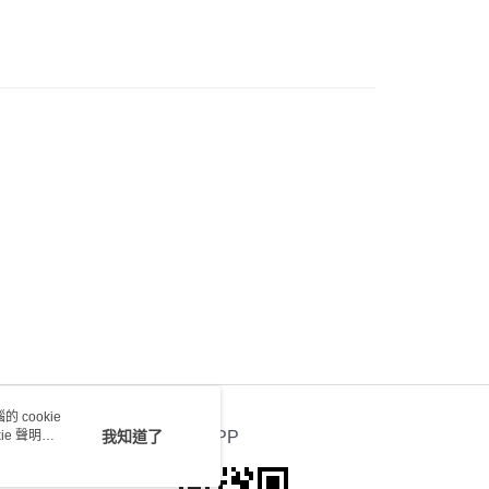
0.00，滿HK$100.00或以上免運費
) 只顯示可選門市。確認發貨後2-5個工作天到店，3天內
會取消訂單，並不會安排重寄
0.00，滿HK$100.00或以上免運費
送 - 確認發貨後1-4個工作天送達
運費表
 cookie
e 聲明使
我知道了
官方APP