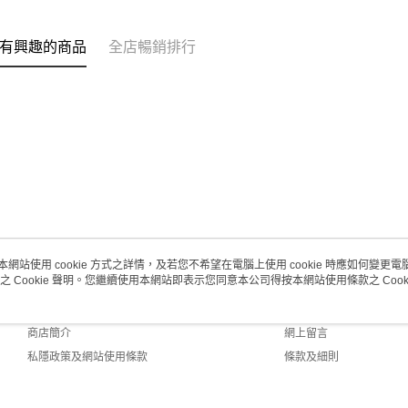
(澳門門市
取。逾期
有興趣的商品
全店暢銷排行
每筆HK$2
澳門地區配
本網站使用 cookie 方式之詳情，及若您不希望在電腦上使用 cookie 時應如何變更電腦的
之 Cookie 聲明。您繼續使用本網站即表示您同意本公司得按本網站使用條款之 Cooki
關於我們
客戶服務
品牌故事
購物說明
商店簡介
網上留言
私隱政策及網站使用條款
條款及細則
聯絡我們