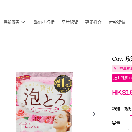
最新優惠
熱銷排行榜
品牌總覽
專題推介
付款獎賞
Cow 
VIP尊享
獨
送上門滿HK
HK$16
種類：玫
容量