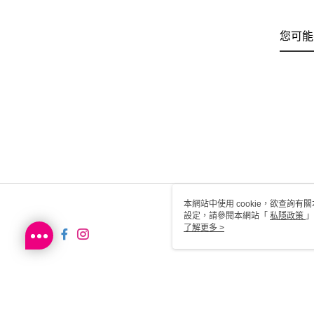
您可能
本網站中使用 cookie，欲查詢有關
設定，請參閱本網站「
私隱政策
」
用 cookie。
了解更多 >