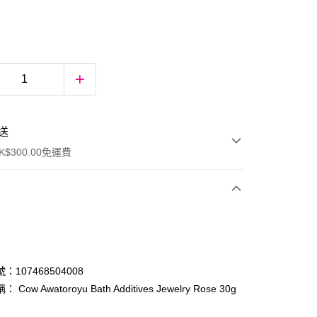
送
$300.00免運費
：107468504008
Cow Awatoroyu Bath Additives Jewelry Rose 30g