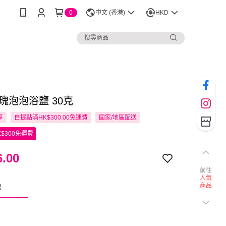
0
中文 (香港)
HKD
玫瑰泡泡浴鹽 30克
享
自提點滿HK$300.00免運費
國家/地區配送
$300免運費
.00
前往
人氣
商品
瑰