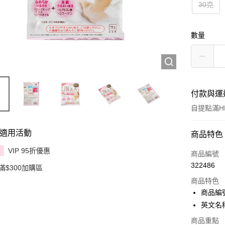
30克
數量
付款與運
自提點滿HK
適用活動
付款方式
商品特色
VIP 95折優惠
享
信用卡
商品編號
322486
滿$300加購區
Apple Pay
商品特色
AlipayHK
商品編號
英文名稱： 
PayMe
商品重點