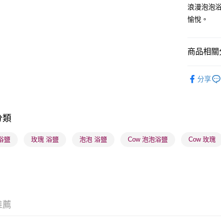
WeChat P
浪漫泡泡
愉悅。
BoC Pay
商品相關分
送貨方式
順豐自助櫃
沐浴及身
分享
每筆HK$6
順豐站及營
每筆HK$6
分類
確認發貨後
 浴鹽
玫瑰 浴鹽
泡泡 浴鹽
Cow 泡泡浴鹽
Cow 玫瑰
物流公司
每筆HK$6
(香港門市
取。逾期
每筆HK$2
推薦