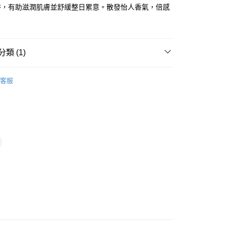
ay
浴，有助滋潤肌膚並舒緩整日累意。散發怡人香氣，倍感
類 (1)
 - 確認發貨後1-3個工作天送達
體護理
沐浴產品
浸浴產品
客服
5.00，滿HK$300.00或以上免運費
業點 - 確認發貨後1-3個工作天送達
5.00，滿HK$300.00或以上免運費
1-3 工作天送達，訂單將隨機分配至SF順豐速運或京東
進行物流配送
5.00，滿HK$300.00或以上免運費
) 只顯示可選門市。確認發貨後2-5個工作天到店，3天內
會取消訂單，並不會安排重寄
0.00，滿HK$100.00或以上免運費