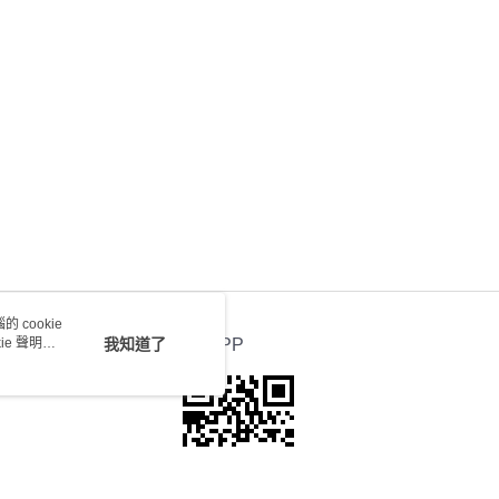
) 只顯示可選門市。確認發貨後2-5個工作天到店，3天內
會取消訂單，並不會安排重寄
0.00，滿HK$100.00或以上免運費
送 - 確認發貨後1-4個工作天送達
運費表
 cookie
e 聲明使
我知道了
官方APP