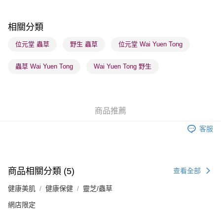
每筆HK$65.00，滿HK$300.00或以上免運費
順豐站及營業點 - 確認發貨後1-3個工作天送達
相關分類
每筆HK$65.00，滿HK$300.00或以上免運費
位元堂 蟲草
野生 蟲草
位元堂 Wai Yuen Tong
確認發貨後1-3 工作天送達，訂單將隨機分配至SF順豐速運或京東
蟲草 Wai Yuen Tong
Wai Yuen Tong 野生
物流公司進行物流配送
每筆HK$65.00，滿HK$300.00或以上免運費
(香港門市) 只顯示可選門市。確認發貨後2-5個工作天到店，3天內
商品推薦
取。逾期會取消訂單，並不會安排重寄
每筆HK$20.00，滿HK$100.00或以上免運費
客服
商品相關分類 (5)
查看全部
健康美肌
健康保健
靈芝/蟲草
網店限定