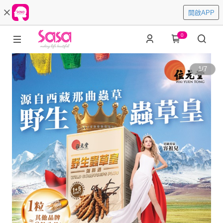
開啟APP
0
1
/
7