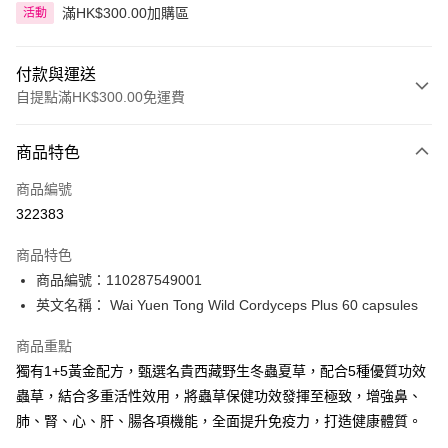
滿HK$300.00加購區
活動
付款與運送
自提點滿HK$300.00免運費
付款方式
商品特色
信用卡
商品編號
Apple Pay
322383
AlipayHK
商品特色
PayMe
商品編號：110287549001
英文名稱： Wai Yuen Tong Wild Cordyceps Plus 60 capsules
WeChat Pay
商品重點
BoC Pay
獨有1+5黃金配方，甄選名貴西藏野生冬蟲夏草，配合5種優質功效
蟲草，結合多重活性效用，將蟲草保健功效發揮至極致，增強鼻、
送貨方式
肺、腎、心、肝、腸各項機能，全面提升免疫力，打造健康體質。
順豐自助櫃 - 確認發貨後1-3個工作天送達