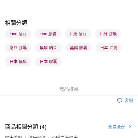
順豐自助櫃 - 確認發貨後1-3個工作天送達
每筆HK$65.00，滿HK$300.00或以上免運費
順豐站及營業點 - 確認發貨後1-3個工作天送達
相關分類
每筆HK$65.00，滿HK$300.00或以上免運費
Fine 納豆
Fine 膠囊
沖繩 納豆
沖繩 膠囊
確認發貨後1-3 工作天送達，訂單將隨機分配至SF順豐速運或京東
納豆 膠囊
黑醋 納豆
黑醋 膠囊
日本 沖繩
物流公司進行物流配送
每筆HK$65.00，滿HK$300.00或以上免運費
日本 黑醋
日本 膠囊
(香港門市) 只顯示可選門市。確認發貨後2-5個工作天到店，3天內
取。逾期會取消訂單，並不會安排重寄
每筆HK$20.00，滿HK$100.00或以上免運費
商品推薦
客服
商品相關分類 (4)
查看全部
健康美肌
健康保健
心臟血管健康