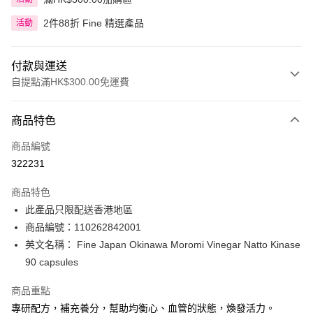
2件88折 Fine 精選產品
活動
付款與運送
自提點滿HK$300.00免運費
付款方式
商品特色
信用卡
商品編號
Apple Pay
322231
AlipayHK
商品特色
PayMe
此產品只限配送香港地區
商品編號：110262842001
WeChat Pay
英文名稱： Fine Japan Okinawa Moromi Vinegar Natto Kinase
BoC Pay
90 capsules
商品重點
送貨方式
專研配方，補充養分，幫助均衡心、血管的狀態，煥發活力。