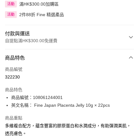
滿HK$300.00加購區
活動
2件88折 Fine 精選產品
活動
付款與運送
自提點滿HK$300.00免運費
付款方式
商品特色
信用卡
商品編號
Apple Pay
322230
AlipayHK
商品特色
PayMe
商品編號：108061244001
英文名稱： Fine Japan Placenta Jelly 10g × 22pcs
WeChat Pay
商品重點
BoC Pay
多維複合配方，蘊含豐富的膠原蛋白和水潤成分，有助彈潤美肌，
透亮膚色。
送貨方式