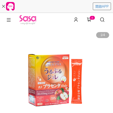
開啟APP
0
1
/
4