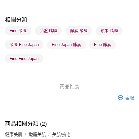
順豐自助櫃 - 確認發貨後1-3個工作天送達
每筆HK$65.00，滿HK$300.00或以上免運費
相關分類
順豐站及營業點 - 確認發貨後1-3個工作天送達
Fine 啫喱
胎盤 啫喱
酵素 啫喱
蘋果 啫喱
每筆HK$65.00，滿HK$300.00或以上免運費
啫喱 Fine Japan
Fine Japan 酵素
Fine 酵素
確認發貨後1-3 工作天送達，訂單將隨機分配至SF順豐速運或京東
物流公司進行物流配送
Fine Fine Japan
每筆HK$65.00，滿HK$300.00或以上免運費
(香港門市) 只顯示可選門市。確認發貨後2-5個工作天到店，3天內
取。逾期會取消訂單，並不會安排重寄
商品推薦
每筆HK$20.00，滿HK$100.00或以上免運費
客服
商品相關分類 (2)
健康美肌
纖體美肌
美肌/抗老