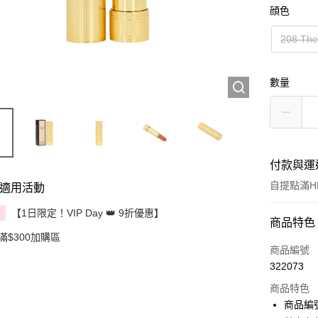
顔色
208 The
數量
付款與運
自提點滿HK
適用活動
【1日限定！VIP Day 👑 9折優惠】
享
付款方式
商品特色
滿$300加購區
信用卡
商品編號
322073
Apple Pay
商品特色
AlipayHK
商品編號