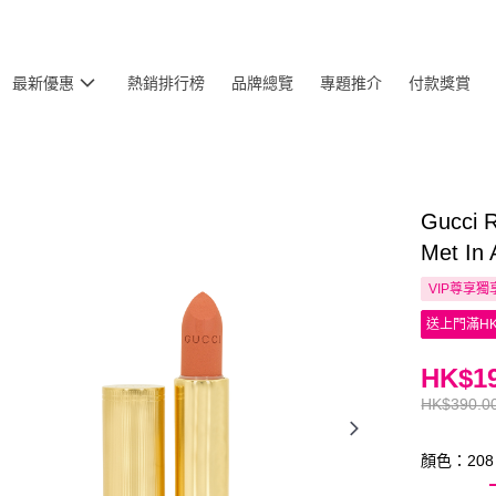
最新優惠
熱銷排行榜
品牌總覽
專題推介
付款獎賞
Gucci 
Met In 
VIP尊享
獨
送上門滿HK
HK$19
HK$390.0
顏色：208