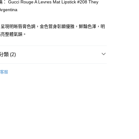
Gucci Rouge A Levres Mat Lipstick #208 They
Argentina
ay
，呈現明晰唇膏色調，金色管身彰顯優雅，鮮豔色澤，明
點亮整體氣韻。
類 (2)
 - 確認發貨後1-3個工作天送達
唇部用品
唇膏
5.00，滿HK$300.00或以上免運費
客服
推薦
女神必備 迷人彩妝
業點 - 確認發貨後1-3個工作天送達
5.00，滿HK$300.00或以上免運費
1-3 工作天送達，訂單將隨機分配至SF順豐速運或京東
進行物流配送
5.00，滿HK$300.00或以上免運費
) 只顯示可選門市。確認發貨後2-5個工作天到店，3天內
會取消訂單，並不會安排重寄