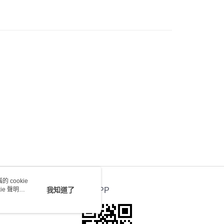
0.00，滿HK$100.00或以上免運費
) 只顯示可選門市。確認發貨後2-5個工作天到店，3天內
會取消訂單，並不會安排重寄
0.00，滿HK$100.00或以上免運費
送 - 確認發貨後1-4個工作天送達
運費表
 cookie
e 聲明使
我知道了
官方APP