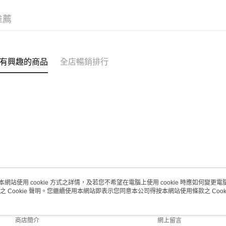
每筆HK$2
推薦
(澳門門市
取。逾期
每筆HK$2
有興趣的商品
全店暢銷排行
澳門地區配
本網站使用 cookie 方式之詳情，及若您不希望在電腦上使用 cookie 時應如何變更電腦的
之 Cookie 聲明。您繼續使用本網站即表示您同意本公司得按本網站使用條款之 Cooki
關於我們
客戶服務
品牌故事
購物說明
商店簡介
網上留言