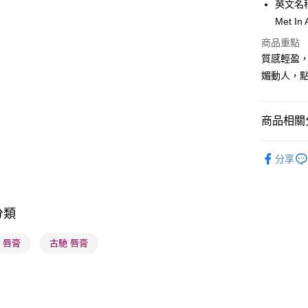
英文名稱： 
PayMe
Met In 
WeChat P
商品重點
質感輕盈
BoC Pay
媚動人，
送貨方式
商品相關分
順豐自助櫃
潮流彩妝
每筆HK$6
分享
本月人氣
順豐站及營
每筆HK$6
分類
確認發貨後
物流公司
i 唇膏
古馳 唇膏
每筆HK$6
(香港門市
取。逾期