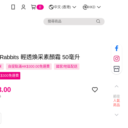
0
中文 (香港)
HKD
n Rabbits 輕透煥采素顏霜 50毫升
享
自提點滿HK$300.00免運費
國家/地區配送
$300免運費
.00
0
前往
人氣
商品