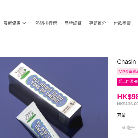
最新優惠
熱銷排行榜
品牌總覽
專題推介
付款獎賞
Chasi
VIP尊享
獨
送上門滿HK
HK$98
HK$136.0
容量
50毫升