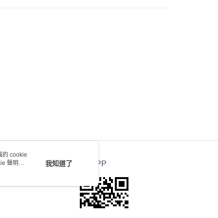
0.00，滿HK$100.00或以上免運費
送 - 確認發貨後1-4個工作天送達
運費表
 cookie
e 聲明使
我知道了
官方APP