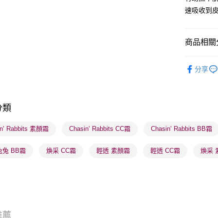
速吸收到
送貨方式
商品相關分
順豐自助櫃
潮流彩妝
每筆HK$6
分享
莎莎獨家
順豐站及營
每筆HK$6
莎莎獨家
分類
莎莎獨家
確認發貨後
物流公司
莎莎獨家
in’ Rabbits 素顏霜
Chasin’ Rabbits CC霜
Chasin’ Rabbits BB霜
每筆HK$6
兔 BB霜
煥采 CC霜
輕透 素顏霜
輕透 CC霜
煥采 
(香港門市
取。逾期
每筆HK$2
(澳門門市
取。逾期
推薦