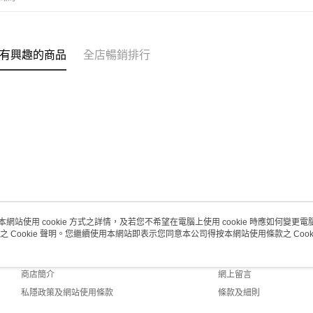
每筆HK$2
澳門地區配
有興趣的商品
全店暢銷排行
本網站使用 cookie 方式之詳情，及若您不希望在電腦上使用 cookie 時應如何變更電腦的
之 Cookie 聲明。您繼續使用本網站即表示您同意本公司得按本網站使用條款之 Cooki
關於我們
客戶服務
品牌故事
購物說明
商店簡介
網上留言
私隱政策及網站使用條款
條款及細則
聯絡我們