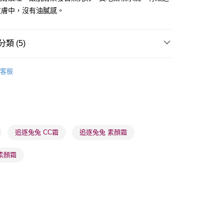
皮膚中，沒有油膩感。
類 (5)
 - 確認發貨後1-3個工作天送達
面部彩妝
BB/CC霜
5.00，滿HK$300.00或以上免運費
客服
品牌✨
韓系品牌
CHASIN' RABBITS 체이싱래빗
業點 - 確認發貨後1-3個工作天送達
5.00，滿HK$300.00或以上免運費
品牌✨
最新上線
品牌✨
全部產品
1-3 工作天送達，訂單將隨機分配至SF順豐速運或京東
進行物流配送
品牌✨
韓系品牌
全部產品
追逐兔兔 CC霜
追逐兔兔 素顏霜
5.00，滿HK$300.00或以上免運費
素顏霜
) 只顯示可選門市。確認發貨後2-5個工作天到店，3天內
會取消訂單，並不會安排重寄
0.00，滿HK$100.00或以上免運費
) 只顯示可選門市。確認發貨後2-5個工作天到店，3天內
會取消訂單，並不會安排重寄