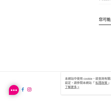
您可能
本網站中使用 cookie，欲查詢有關
設定，請參閱本網站「
私隱政策
」
用 cookie。
了解更多 >