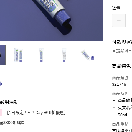
數量
付款與運
自提點滿HK
付款方式
商品特色
信用卡
商品編號
321746
Apple Pay
商品特色
AlipayHK
商品編號
適用活動
英文名稱： 
PayMe
【1日限定！VIP Day 👑 9折優惠】
享
50ml
WeChat P
滿$300加購區
商品重點
有助撫平
BoC Pay